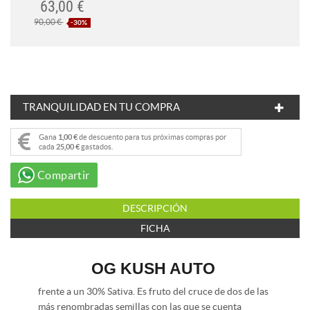
63,00 €
90,00 €
-30%
TRANQUILIDAD EN TU COMPRA
Gana
1,00 €
de descuento para tus próximas compras por
cada
25,00 €
gastados.
Compartir
DESCRIPCIÓN
FICHA
OG KUSH AUTO
frente a un 30% Sativa. Es fruto del cruce de dos de las
más renombradas semillas con las que se cuenta