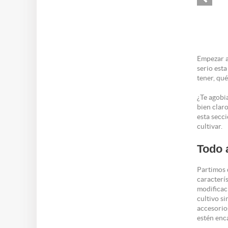
Empezar a
serio esta
tener, qué
¿Te agobi
bien claro
esta secc
cultivar.
Todo 
Partimos 
caracterí
modificac
cultivo s
accesorio
estén enc