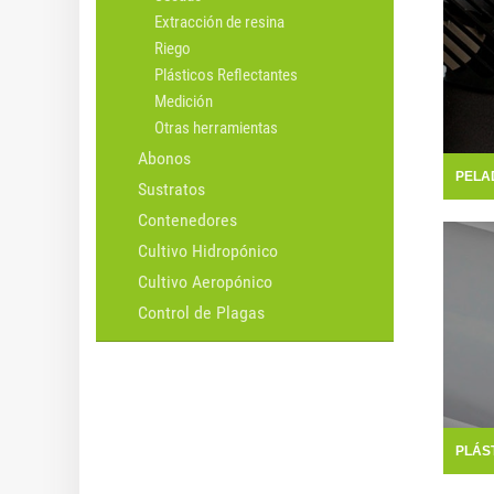
Extracción de resina
Riego
Plásticos Reflectantes
Medición
Otras herramientas
Abonos
PELA
Sustratos
Contenedores
Cultivo Hidropónico
Cultivo Aeropónico
Control de Plagas
PLÁS