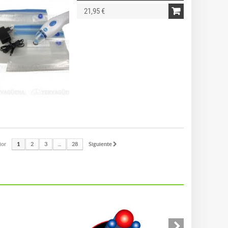
21,95 €
ior
1
2
3
...
28
Siguiente