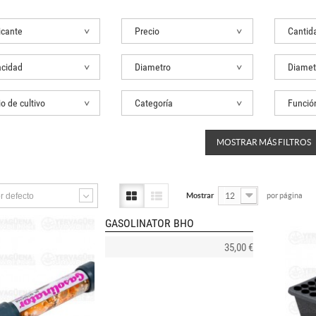
icante
Precio
Cantid
cidad
Diametro
Diamet
o de cultivo
Categoría
Funció
MOSTRAR MÁS FILTROS
r defecto
Mostrar
12
por página
GASOLINATOR BHO
35,00 €