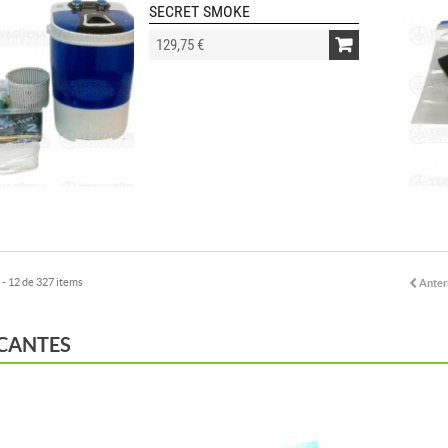
SECRET SMOKE
129,75 €
- 12 de 327 items
Anter
CANTES