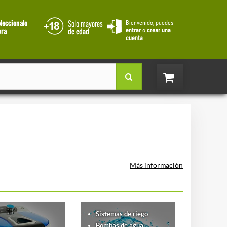
Bienvenido, puedes
entrar
o
crear una
cuenta
Más información
Sistemas de riego
Bombas de agua