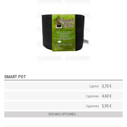
SMART POT
3,70 €
1 galon
4,60 €
2 galones
5,95 €
3 galones
VER MÁS OPCIONES ...