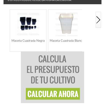
Maceta Cuadrada Negra
Maceta Cuadrada Blanca
Maceta Ai
cuad