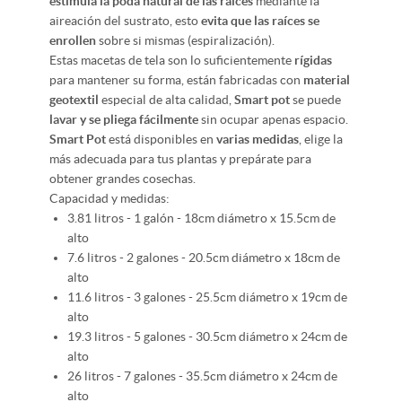
estimula la poda natural de las raíces
mediante la
aireación del sustrato, esto
evita que las raíces se
enrollen
sobre si mismas (espiralización).
Estas macetas de tela son lo suficientemente
rígidas
para mantener su forma, están fabricadas con
material
geotextil
especial de alta calidad,
Smart pot
se puede
lavar y se pliega fácilmente
sin ocupar apenas espacio.
Smart Pot
está disponibles en
varias medidas
, elige la
más adecuada para tus plantas y prepárate para
obtener grandes cosechas.
Capacidad y medidas:
3.81 litros - 1 galón - 18cm diámetro x 15.5cm de
alto
7.6 litros - 2 galones - 20.5cm diámetro x 18cm de
alto
11.6 litros - 3 galones - 25.5cm diámetro x 19cm de
alto
19.3 litros - 5 galones - 30.5cm diámetro x 24cm de
alto
26 litros - 7 galones - 35.5cm diámetro x 24cm de
alto