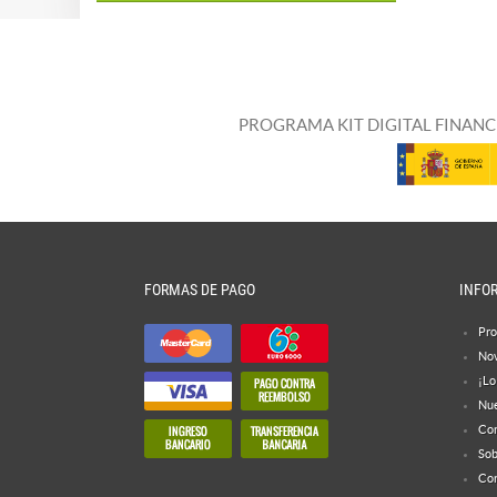
PROGRAMA KIT DIGITAL FINANC
FORMAS DE PAGO
INFO
Pro
No
¡Lo
Nue
Con
Sob
Con