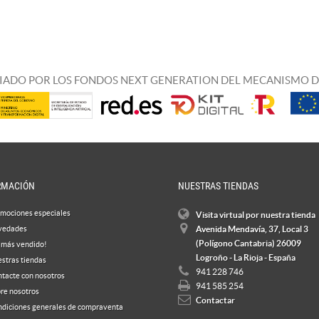
IADO POR LOS FONDOS NEXT GENERATION DEL MECANISMO D
RMACIÓN
NUESTRAS TIENDAS
mociones especiales
Visita virtual por nuestra tienda
vedades
Avenida Mendavía, 37, Local 3
(Polígono Cantabria) 26009
 más vendido!
Logroño - La Rioja - España
stras tiendas
941 228 746
tacte con nosotros
941 585 254
re nosotros
Contactar
diciones generales de compraventa