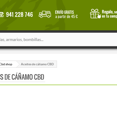
Cbd shop
Aceites de cáñamo CBD
ES DE CÁÑAMO CBD