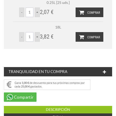
0.25L [25 uds.]
2,07 €
COMPRAR
18L
3,82 €
COMPRAR
TRANQUILIDAD EN TU COMPRA
Gana
1,00 €
de descuento para tus próximas compras por
cada
25,00 €
gastados.
Compartir
DESCRIPCIÓN