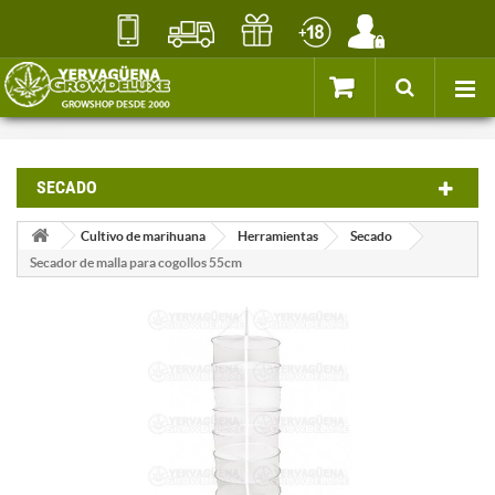
SECADO
Cultivo de marihuana
Herramientas
Secado
Secador de malla para cogollos 55cm