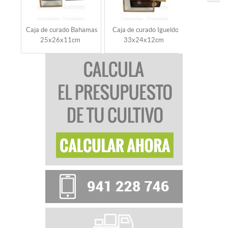
Caja de curado Bahamas
Caja de curado Igueldo
Bolsa her
25x26x11cm
33x24x12cm
Ud