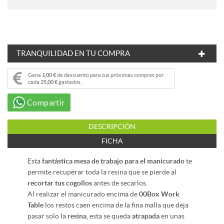
TRANQUILIDAD EN TU COMPRA
Gana
1,00 €
de descuento para tus próximas compras por
cada
25,00 €
gastados.
Compartir
DESCRIPCIÓN
FICHA
Esta
fantástica mesa de trabajo para el manicurado
te
permite recuperar toda la resina que se pierde al
recortar tus cogollos
antes de secarlos.
Al realizar el manicurado encima de
00Box Work
Table
los restos caen encima de la fina malla que deja
pasar solo la
resina
, esta se queda
atrapada
en unas