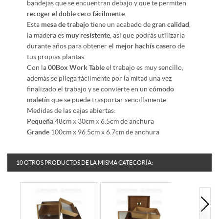
bandejas que se encuentran debajo y que te permiten
recoger el doble cero fácilmente
.
Esta
mesa de trabajo
tiene un acabado de
gran calidad
,
la madera es
muy resistente
, así que podrás utilizarla
durante años para obtener el
mejor hachís casero
de
tus propias plantas.
Con la
00Box Work Table
el trabajo es muy sencillo,
además se pliega fácilmente por la mitad una vez
finalizado el trabajo y se convierte en un
cómodo
maletín
que se puede trasportar sencillamente.
Medidas de las cajas abiertas:
Pequeña
48cm x 30cm x 6.5cm de anchura
Grande
100cm x 96.5cm x 6.7cm de anchura
10 OTROS PRODUCTOS DE LA MISMA CATEGORÍA: