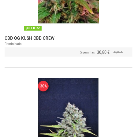
¡OFERTA!
CBD OG KUSH CBD CREW
Feminizada
30,80 €
44,00 €
5 semillas
-30%