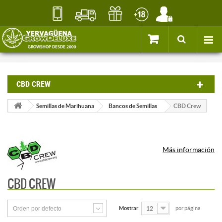
CBD CREW
Semillas de Marihuana
Bancos de Semillas
CBD Crew
Más información
CBD CREW
Orden por defecto
Mostrar
12
por página