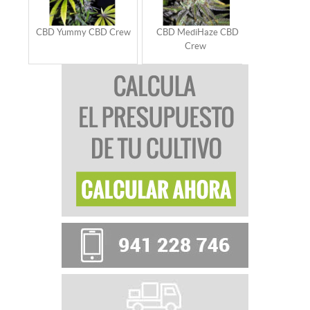
CBD Yummy CBD Crew
CBD MediHaze CBD
CBD Mang
Crew
Cr