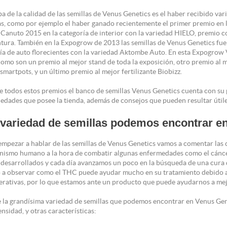
a de la calidad de las semillas de Venus Genetics es el haber recibido var
las, como por ejemplo el haber ganado recientemente el primer premio en 
Canuto 2015 en la categoría de interior con la variedad HIELO, premio 
tura. También en la Expogrow de 2013 las semillas de Venus Genetics fu
ría de auto florecientes con la variedad Aktombe Auto. En esta Expogrow
 como son un premio al mejor stand de toda la exposición, otro premio al 
martpots, y un último premio al mejor fertilizante Biobizz.
 todos estos premios el banco de semillas Venus Genetics cuenta con su 
iedades que posee la tienda, además de consejos que pueden resultar útile
variedad de semillas podemos encontrar e
empezar a hablar de las semillas de Venus Genetics vamos a comentar las 
anismo humano a la hora de combatir algunas enfermedades como el cáncer.
 desarrollados y cada día avanzamos un poco en la búsqueda de una cura qu
a observar como el THC puede ayudar mucho en su tratamiento debido a 
ferativas, por lo que estamos ante un producto que puede ayudarnos a mej
 la grandísima variedad de semillas que podemos encontrar en Venus Gen
ensidad, y otras características: