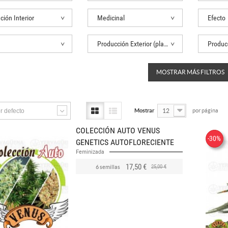
ción Interior
Medicinal
Efecto
Producción Exterior (planta)
Producc
MOSTRAR MÁS FILTROS
r defecto
Mostrar
12
por página
COLECCIÓN AUTO VENUS
-30%
GENETICS AUTOFLORECIENTE
Feminizada
17,50 €
25,00 €
6 semillas