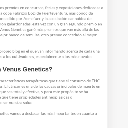
ios premios en concursos, ferias y exposiciones dedicadas a
la copa Fabrizio Bozi de Fuerteventura, más conocida
concedido por Acmefuer y la asociación cannábica de
eron galardonadas, esta vez con un gran segundo premio en
 Venus Genetics ganó más premios que van más allá de las
mejor banco de semillas, otro premio concedido al mejor
propio blog en el que van informando acerca de cada una
s a los cultivadores, especialmente a los más novatos.
n Venus Genetics?
características terapéuticas que tiene el consumo de THC
 El cáncer es una de las causas principales de muerte en
e sea total y efectiva, y para este propósito se ha
que tiene propiedades antineoplásicas o
orar nuestra salud.
etics vamos a destacar las más importantes en cuanto a