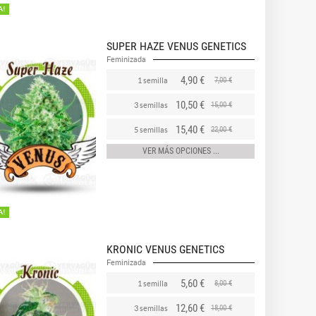
A!
SUPER HAZE VENUS GENETICS
Feminizada
4,90 €
7,00 €
1 semilla
10,50 €
15,00 €
3 semillas
15,40 €
22,00 €
5 semillas
VER MÁS OPCIONES ...
A!
KRONIC VENUS GENETICS
Feminizada
5,60 €
8,00 €
1 semilla
12,60 €
18,00 €
3 semillas