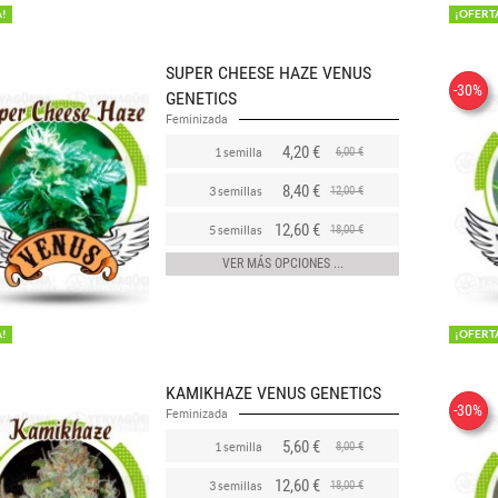
A!
¡OFERT
SUPER CHEESE HAZE VENUS
-30%
GENETICS
Feminizada
4,20 €
6,00 €
1 semilla
8,40 €
12,00 €
3 semillas
12,60 €
18,00 €
5 semillas
VER MÁS OPCIONES ...
A!
¡OFERT
KAMIKHAZE VENUS GENETICS
-30%
Feminizada
5,60 €
8,00 €
1 semilla
12,60 €
18,00 €
3 semillas