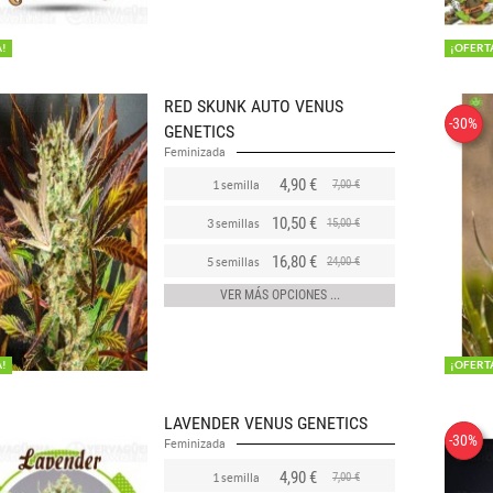
A!
¡OFERT
RED SKUNK AUTO VENUS
-30%
GENETICS
Feminizada
4,90 €
7,00 €
1 semilla
10,50 €
15,00 €
3 semillas
16,80 €
24,00 €
5 semillas
VER MÁS OPCIONES ...
A!
¡OFERT
LAVENDER VENUS GENETICS
-30%
Feminizada
4,90 €
7,00 €
1 semilla