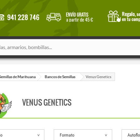
Semillas de Marihuana
Bancos de Semillas
Venus Genetics
VENUS GENETICS
io
Formato
Autoflo