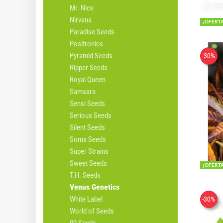
Mr. Nice
Nirvana
¡OFERT
Paradise Seeds
Positronics
Pyramid Seeds
-30%
Ripper Seeds
Royal Queen
Samsara
Sensi Seeds
Serious Seeds
Silent Seeds
Soma Seeds
Super Strains
Sweet Seeds
¡OFERT
T.H. Seeds
Venus Genetics
White Label
-30%
World of Seeds