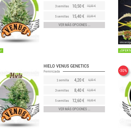
10,50 €
15,00 €
3 semillas
15,40 €
22,00 €
5 semillas
VER MÁS OPCIONES ...
A!
¡OFERT
HIELO VENUS GENETICS
-30%
Feminizada
4,20 €
6,00 €
1 semilla
8,40 €
12,00 €
3 semillas
12,60 €
18,00 €
5 semillas
VER MÁS OPCIONES ...