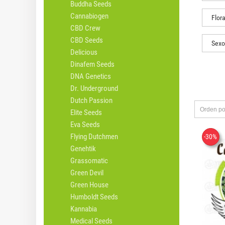
Buddha Seeds
Cannabiogen
Flora
CBD Crew
CBD Seeds
Sexo
Delicious
Dinafem Seeds
DNA Genetics
Dr. Underground
Dutch Passion
Orden po
Elite Seeds
Eva Seeds
Flying Dutchmen
-30%
Genehtik
Grassomatic
Green Devil
Green House
Humboldt Seeds
Kannabia
Medical Seeds