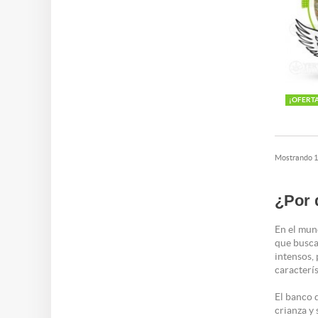
¡OFERT
Mostrando 1 
¿Por 
En el mun
que busca
intensos,
caracterí
El banco 
crianza y 