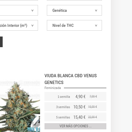
Genética
ión Interior (m²)
Nivel de THC
VIUDA BLANCA CBD VENUS
GENETICS
Feminizada
4,90 €
7,00 €
1 semilla
10,50 €
15,00 €
3 semillas
15,40 €
22,00 €
5 semillas
VER MÁS OPCIONES ...