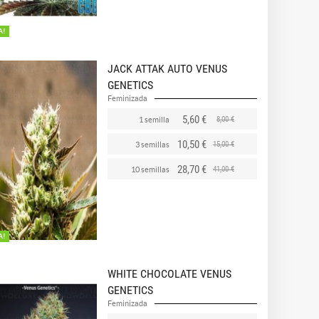
A!
JACK ATTAK AUTO VENUS
GENETICS
Feminizada
5,60 €
8,00 €
1 semilla
10,50 €
15,00 €
3 semillas
28,70 €
41,00 €
10 semillas
A!
WHITE CHOCOLATE VENUS
GENETICS
Feminizada