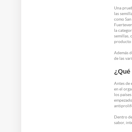
Una prueb
las semil
como San 
Fuerteven
la catego
semillas,
producto s
Además de
de las var
¿Qué 
Antes de 
en el org
los países
empezado 
antiproli
Dentro de
sabor, int