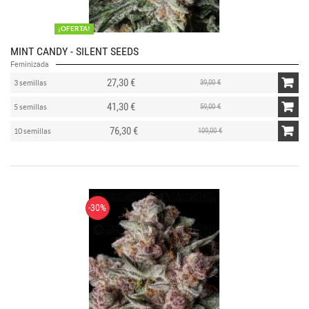
¡OFERTA!
MINT CANDY - SILENT SEEDS
Feminizada
27,30 €
39,00 €
3 semillas
41,30 €
59,00 €
5 semillas
76,30 €
109,00 €
10 semillas
-30%