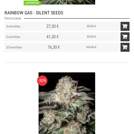
¡OFERTA!
RAINBOW GAS - SILENT SEEDS
Feminizada
27,30 €
39,00 €
3 semillas
41,30 €
59,00 €
5 semillas
76,30 €
109,00 €
10 semillas
-30%