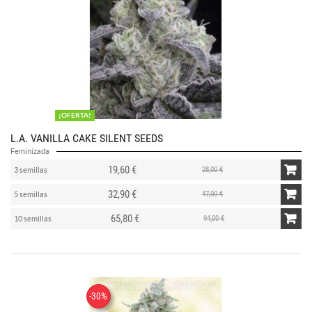
¡OFERTA!
L.A. VANILLA CAKE SILENT SEEDS
Feminizada
19,60 €
28,00 €
3 semillas
32,90 €
47,00 €
5 semillas
65,80 €
94,00 €
10 semillas
-30%