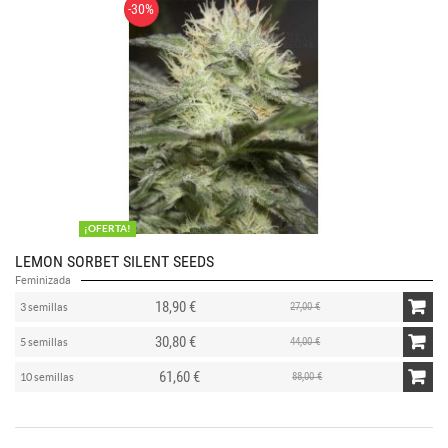
-30%
¡OFERTA!
LEMON SORBET SILENT SEEDS
Feminizada
18,90 €
27,00 €
3 semillas
30,80 €
44,00 €
5 semillas
61,60 €
88,00 €
10 semillas