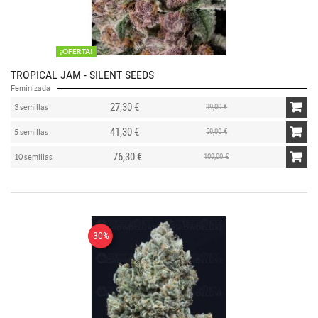
¡OFERTA!
TROPICAL JAM - SILENT SEEDS
Feminizada
27,30 €
39,00 €
3 semillas
41,30 €
59,00 €
5 semillas
76,30 €
109,00 €
10 semillas
-30%