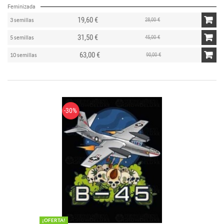
Feminizada
19,60 €
28,00 €
3 semillas
31,50 €
45,00 €
5 semillas
63,00 €
90,00 €
10 semillas
-30%
¡OFERTA!