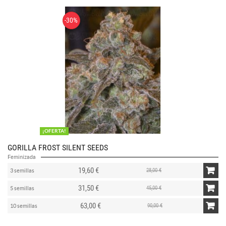
-30%
¡OFERTA!
GORILLA FROST SILENT SEEDS
Feminizada
19,60 €
28,00 €
3 semillas
31,50 €
45,00 €
5 semillas
63,00 €
90,00 €
10 semillas