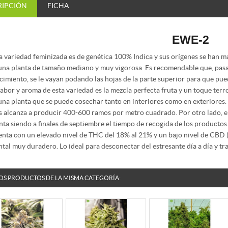
RIPCIÓN
FICHA
EWE-2
a variedad feminizada es de genética 100% Indica y sus orígenes se han m
una planta de tamaño mediano y muy vigorosa. Es recomendable que, pas
cimiento, se le vayan podando las hojas de la parte superior para que pue
sabor y aroma de esta variedad es la mezcla perfecta fruta y un toque terr
una planta que se puede cosechar tanto en interiores como en exteriores. 
s alcanza a producir 400-600 ramos por metro cuadrado. Por otro lado,
nta siendo a finales de septiembre el tiempo de recogida de los productos
nta con un elevado nivel de THC del 18% al 21% y un bajo nivel de CBD (
tal muy duradero. Lo ideal para desconectar del estresante día a día y tr
OS PRODUCTOS DE LA MISMA CATEGORÍA: