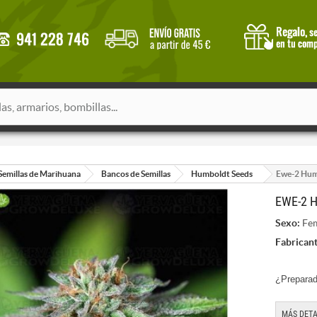
Semillas de Marihuana
Bancos de Semillas
Humboldt Seeds
Ewe-2 Hum
EWE-2 
Sexo:
Fem
Fabricant
¿Preparad
MÁS DETA