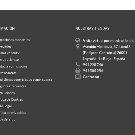
RMACIÓN
NUESTRAS TIENDAS
mociones especiales
Visita virtual por nuestra tienda
vedades
Avenida Mendavía, 37, Local 3
(Polígono Cantabria) 26009
 más vendido!
Logroño - La Rioja - España
stras tiendas
941 228 746
tacte con nosotros
941 585 254
re nosotros
Contactar
diciones generales de compraventa
guntas frecuentes
oluciones
ítica de Cookies
so Legal
ítica de privacidad
a del sitio