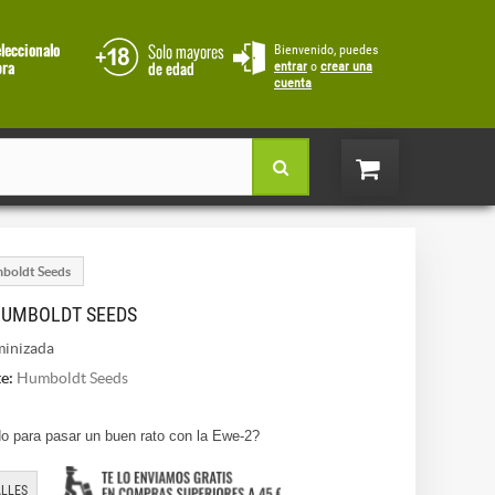
Bienvenido, puedes
entrar
o
crear una
cuenta
boldt Seeds
HUMBOLDT SEEDS
inizada
e:
Humboldt Seeds
o para pasar un buen rato con la Ewe-2?
LLES