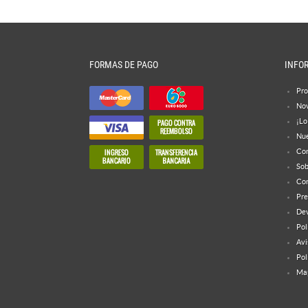
FORMAS DE PAGO
INFO
Pro
No
¡Lo
Nue
Con
Sob
Con
Pre
Dev
Pol
Avi
Pol
Map