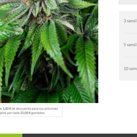
3 semil
5 semil
10 semi
na
1,00 €
de descuento para tus próximas
pras por cada
25,00 €
gastados.