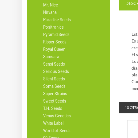
DESC
Mr. Nice
Nirvana
Paradise Seeds
Positronics
Pyramid Seeds
Est
Es 
Ripper Seeds
cre
Royal Queen
El 
Samsara
Es 
Sensi Seeds
día
Serious Seeds
pla
Silent Seeds
Cue
Soma Seeds
men
Super Strains
Sweet Seeds
T.H. Seeds
10 OTR
Venus Genetics
White Label
World of Seeds