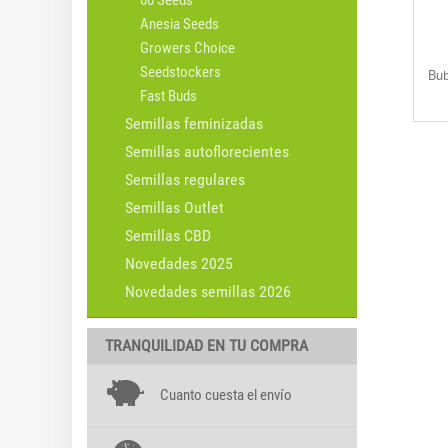
00 Seeds
Anesia Seeds
Growers Choice
Seedstockers
Bub
Fast Buds
Semillas feminizadas
Semillas autoflorecientes
Semillas regulares
Semillas Outlet
Semillas CBD
Novedades 2025
Novedades semillas 2026
TRANQUILIDAD EN TU COMPRA
Cuanto cuesta el envío