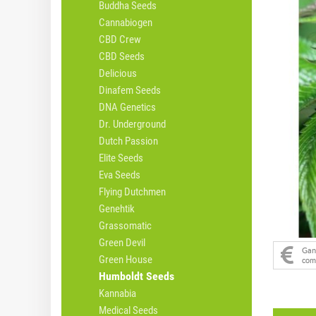
Buddha Seeds
Cannabiogen
CBD Crew
CBD Seeds
Delicious
Dinafem Seeds
DNA Genetics
Dr. Underground
Dutch Passion
Elite Seeds
Eva Seeds
Flying Dutchmen
Genehtik
Grassomatic
Green Devil
Ga
Green House
com
Humboldt Seeds
Kannabia
Medical Seeds