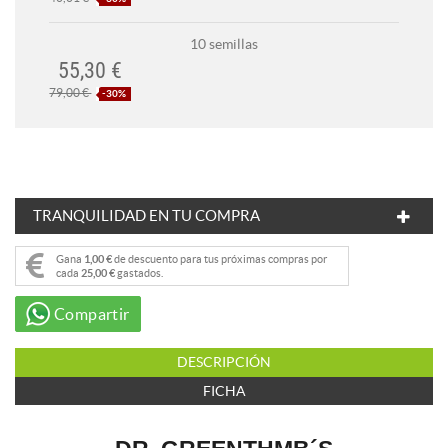
10 semillas
55,30 €
79,00 €
-30%
TRANQUILIDAD EN TU COMPRA
Gana
1,00 €
de descuento para tus próximas compras por
cada
25,00 €
gastados.
Compartir
DESCRIPCIÓN
FICHA