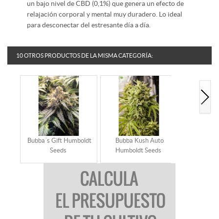
un bajo nivel de CBD (0,1%) que genera un efecto de
relajación corporal y mental muy duradero. Lo ideal
para desconectar del estresante día a día.
10 OTROS PRODUCTOS DE LA MISMA CATEGORÍA:
Bubba´s Gift Humboldt
Bubba Kush Auto
Chemdaw
Seeds
Humboldt Seeds
Humbold