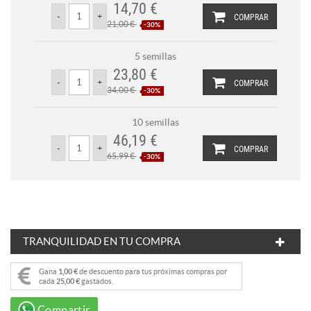
14,70 €
COMPRAR
21,00 €
-30%
5 semillas
23,80 €
COMPRAR
34,00 €
-30%
10 semillas
46,19 €
COMPRAR
65,99 €
-30%
TRANQUILIDAD EN TU COMPRA
Gana
1,00 €
de descuento para tus próximas compras por
cada
25,00 €
gastados.
Compartir