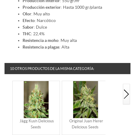
Producción interior
: 550 gr/m²
Producción exterior
: Hasta 1000 gr/planta
Olor
: Muy alto
Efecto
: Narcótico
Sabor
: Dulce
THC
: 22,4%
Resistencia a moho
: Muy alta
Resistencia a plagas
: Alta
10 OTROS PRODUCTOS DE LA MISMA CATEGORÍA:
Jägg Kush Delicious
Original Juan Herer
Sugar Cand
Seeds
Delicious Seeds
Se