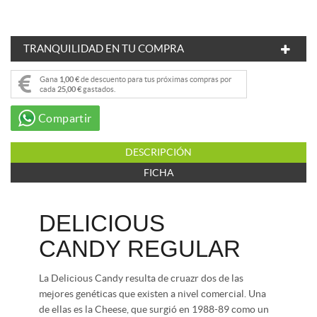
TRANQUILIDAD EN TU COMPRA
Gana
1,00 €
de descuento para tus próximas compras por
cada
25,00 €
gastados.
Compartir
DESCRIPCIÓN
FICHA
DELICIOUS
CANDY REGULAR
La Delicious Candy resulta de cruazr dos de las
mejores genéticas que existen a nivel comercial. Una
de ellas es la Cheese, que surgió en 1988-89 como un