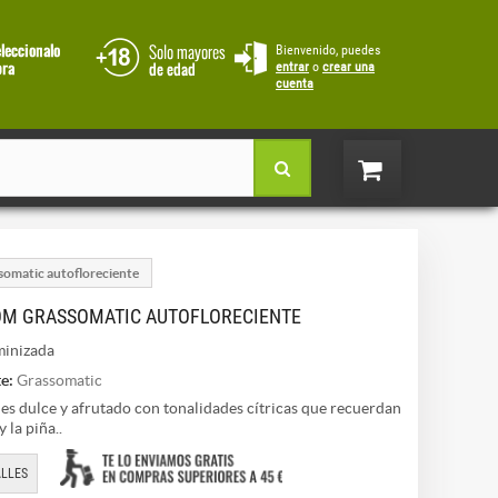
Bienvenido, puedes
entrar
o
crear una
cuenta
omatic autofloreciente
M GRASSOMATIC AUTOFLORECIENTE
inizada
e:
Grassomatic
es dulce y afrutado con tonalidades cítricas que recuerdan
 la piña..
LLES