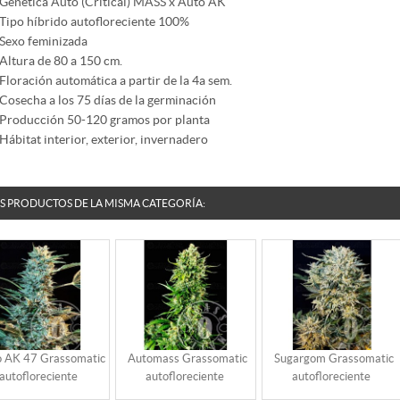
Genética Auto (Critical) MASS x Auto AK
Tipo híbrido autofloreciente 100%
Sexo feminizada
Altura de 80 a 150 cm.
Floración automática a partir de la 4a sem.
Cosecha a los 75 días de la germinación
Producción 50-120 gramos por planta
Hábitat interior, exterior, invernadero
S PRODUCTOS DE LA MISMA CATEGORÍA:
 AK 47 Grassomatic
Automass Grassomatic
Sugargom Grassomatic
autofloreciente
autofloreciente
autofloreciente