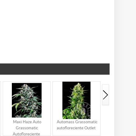
Maxi Haze Auto
Automass Grassomatic
Med Gom 1
Grassomatic
autofloreciente Outlet
Grassomati
Autofloreciente
Autoflorecien