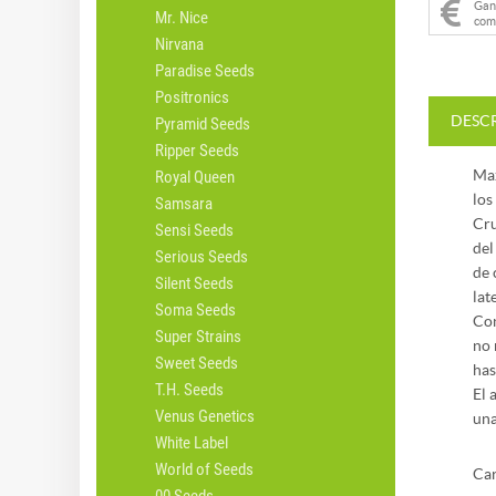
Ga
Mr. Nice
com
Nirvana
Paradise Seeds
Positronics
DESC
Pyramid Seeds
Ripper Seeds
Max
Royal Queen
los
Samsara
Cru
Sensi Seeds
del
Serious Seeds
de 
Silent Seeds
lat
Soma Seeds
Con
Super Strains
no 
Sweet Seeds
has
T.H. Seeds
El 
Venus Genetics
una
White Label
World of Seeds
Car