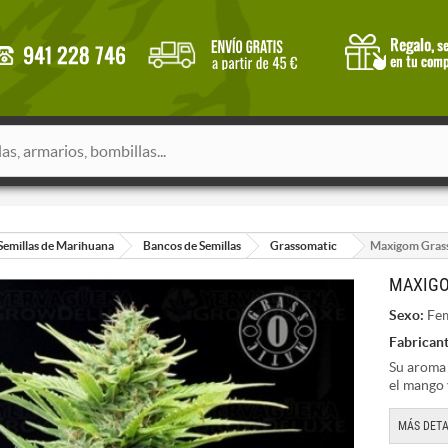
Semillas de Marihuana
Bancos de Semillas
Grassomatic
Maxigom Grass
MAXIGO
Sexo:
Fem
Fabricant
Su aroma 
el mango y
MÁS DETA