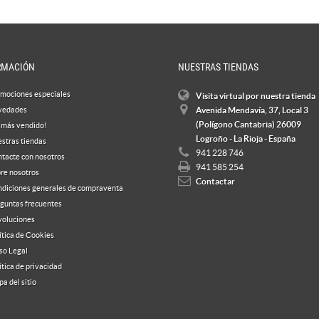
RMACIÓN
NUESTRAS TIENDAS
mociones especiales
Visita virtual por nuestra tienda
vedades
Avenida Mendavía, 37, Local 3
(Polígono Cantabria) 26009
 más vendido!
Logroño - La Rioja - España
stras tiendas
941 228 746
tacte con nosotros
941 585 254
re nosotros
Contactar
diciones generales de compraventa
guntas frecuentes
oluciones
ítica de Cookies
so Legal
ítica de privacidad
a del sitio