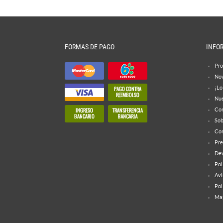
FORMAS DE PAGO
INFO
Pro
No
¡Lo
Nue
Con
Sob
Con
Pre
Dev
Pol
Avi
Pol
Map