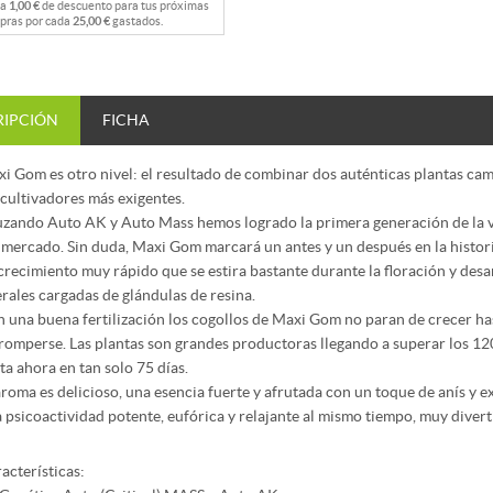
na
1,00 €
de descuento para tus próximas
pras por cada
25,00 €
gastados.
RIPCIÓN
FICHA
i Gom es otro nivel: el resultado de combinar dos auténticas plantas ca
 cultivadores más exigentes.
zando Auto AK y Auto Mass hemos logrado la primera generación de la v
 mercado. Sin duda, Maxi Gom marcará un antes y un después en la histori
crecimiento muy rápido que se estira bastante durante la floración y des
erales cargadas de glándulas de resina.
 una buena fertilización los cogollos de Maxi Gom no paran de crecer ha
romperse. Las plantas son grandes productoras llegando a superar los 12
ta ahora en tan solo 75 días.
aroma es delicioso, una esencia fuerte y afrutada con un toque de anís y e
 psicoactividad potente, eufórica y relajante al mismo tiempo, muy divert
acterísticas: