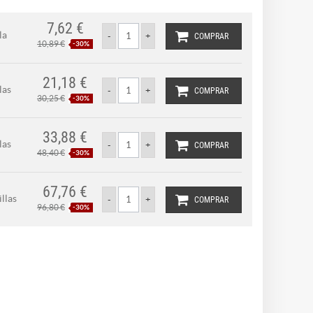
7,62 €
la
COMPRAR
10,89 €
-30%
21,18 €
las
COMPRAR
30,25 €
-30%
33,88 €
las
COMPRAR
48,40 €
-30%
67,76 €
llas
COMPRAR
96,80 €
-30%