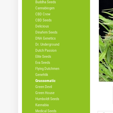
Buddha Seeds
Cannabiogen
CBD Crew
CBD Seeds
Delicious
Dinafem Seeds
DNA Genetics
Dr. Underground
Dutch Passion
Elite Seeds
Eva Seeds
Flying Dutchmen
Genehtik
Grassomatic
Green Devil
Green House
Humboldt Seeds
Kannabia
Medical Seeds