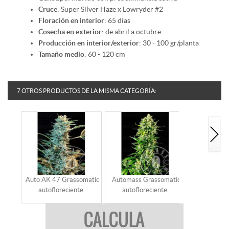
Cruce
: Super Silver Haze x Lowryder #2
Floración en interior
: 65 días
Cosecha en exterior
: de abril a octubre
Producción en interior/exterior
: 30 - 100 gr/planta
Tamaño medio
: 60 - 120 cm
7 OTROS PRODUCTOS DE LA MISMA CATEGORÍA:
Auto AK 47 Grassomatic
Automass Grassomatic
Maxigom G
autofloreciente
autofloreciente
autoflo