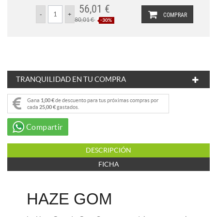
56,01 €
COMPRAR
80,01 €
-30%
TRANQUILIDAD EN TU COMPRA
Gana
1,00 €
de descuento para tus próximas compras por
cada
25,00 €
gastados.
Compartir
DESCRIPCIÓN
FICHA
HAZE GOM