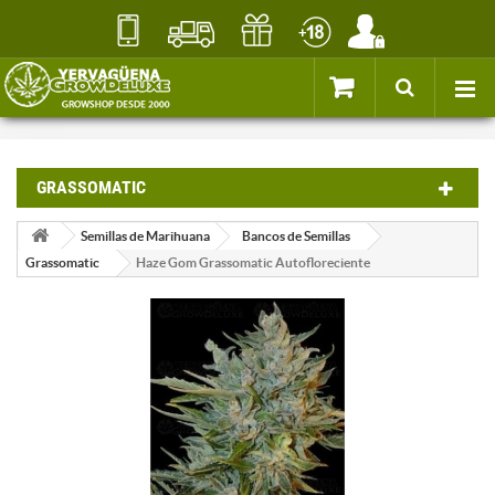
GRASSOMATIC
Semillas de Marihuana
Bancos de Semillas
Grassomatic
Haze Gom Grassomatic Autofloreciente