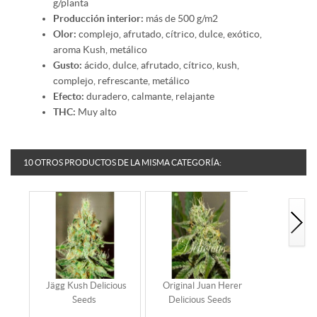
g/planta
Producción interior:
más de 500 g/m2
Olor:
complejo, afrutado, cítrico, dulce, exótico,
aroma Kush, metálico
Gusto:
ácido, dulce, afrutado, cítrico, kush,
complejo, refrescante, metálico
Efecto:
duradero, calmante, relajante
THC:
Muy alto
10 OTROS PRODUCTOS DE LA MISMA CATEGORÍA:
Jägg Kush Delicious
Original Juan Herer
Sugar Cand
Seeds
Delicious Seeds
Se