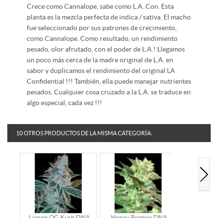
Crece como Cannalope, sabe como L.A. Con. Esta
planta es la mezcla perfecta de indica / sativa. El macho
fue seleccionado por sus patrones de crecimiento,
como Cannalope. Como resultado, un rendimiento
pesado, olor afrutado, con el poder de L.A.! Llegamos
un poco más cerca de la madre original de L.A. en
sabor y duplicamos el rendimiento del original LA
Confidential !!! También, ella puede manejar nutrientes
pesados. Cualquier cosa cruzado a la L.A. se traduce en
algo especial, cada vez !!!
10 OTROS PRODUCTOS DE LA MISMA CATEGORÍA:
Lemon OG Kush DNA
Honey Booboo DNA
L.A. Can