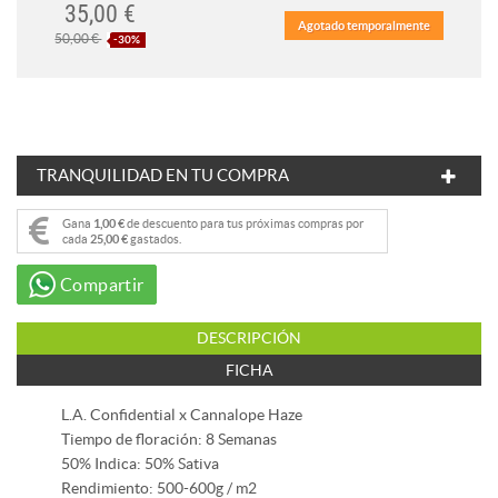
35,00 €
Agotado temporalmente
50,00 €
-30%
TRANQUILIDAD EN TU COMPRA
Gana
1,00 €
de descuento para tus próximas compras por
cada
25,00 €
gastados.
Compartir
DESCRIPCIÓN
FICHA
L.A. Confidential x Cannalope Haze
Tiempo de floración: 8 Semanas
50% Indica: 50% Sativa
Rendimiento: 500-600g / m2