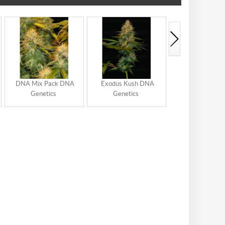
DNA Mix Pack DNA
Exodus Kush DNA
24K Gold DNA Ge
Genetics
Genetics