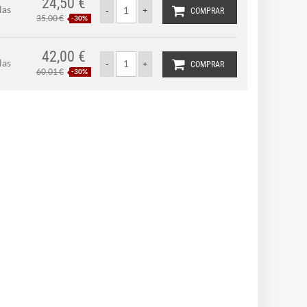
24,50 €
las
COMPRAR
35,00 €
-30%
42,00 €
las
COMPRAR
60,01 €
-30%