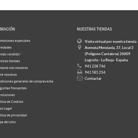
RMACIÓN
NUESTRAS TIENDAS
mociones especiales
Visita virtual por nuestra tienda
vedades
Avenida Mendavía, 37, Local 3
(Polígono Cantabria) 26009
 más vendido!
Logroño - La Rioja - España
stras tiendas
941 228 746
tacte con nosotros
941 585 254
re nosotros
Contactar
diciones generales de compraventa
guntas frecuentes
oluciones
ítica de Cookies
so Legal
ítica de privacidad
a del sitio