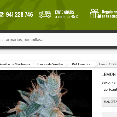
Semillas de Marihuana
Bancos de Semillas
DNA Genetics
Lemon OG K
LEMON 
Sexo:
Fem
Fabricant
MÁS DETA