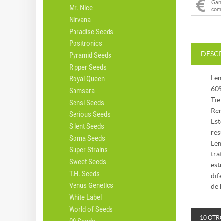
Ga
Mr. Nice
com
Nirvana
Paradise Seeds
Positronics
DESC
Pyramid Seeds
Ripper Seeds
Lem
Royal Queen
60%
Samsara
Tie
Sensi Seeds
Ren
Serious Seeds
Est
Silent Seeds
res
Soma Seeds
Lem
Super Strains
tra
Sweet Seeds
est
T.H. Seeds
dif
Venus Genetics
de 
White Label
World of Seeds
10 OTR