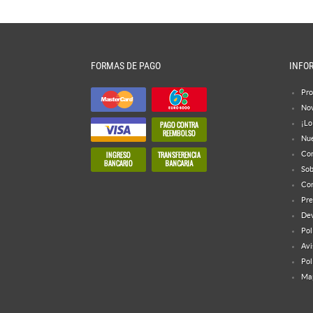
FORMAS DE PAGO
INFO
Pro
No
¡Lo
Nue
Con
Sob
Con
Pre
Dev
Pol
Avi
Pol
Map