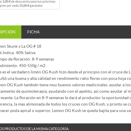
na
1,00 €
de descuento para tus próximas
pras por cada
25,00 €
gastados.
RIPCIÓN
FICHA
on Skunk x La OG # 18
 Indica: 40% Sativa
mpo de floración: 8-9 semanas
dimiento: 450-550g / m2
e es el verdadero limón OG Kush hizo desde el principio con el cruce de
ultó una buena y alta cálidad en rendimiento ratio flores con poca hoja co
on OG Kush también tiene muy buenos valores medicinales, ayudar a los 
tamiento de quimioterapia, ayudando con el apetito, así como ayudar al m
resante. La floración en 8-9 semanas le dará al productor la oportunidad 
erencia, la mas alimonada de todos los cruces con OG Kush, y pronto se co
hacer poda apical o superior, Lemon OG Kush se queda bajita para una v
OS PRODUCTOS DE LA MISMA CATEGORÍA: