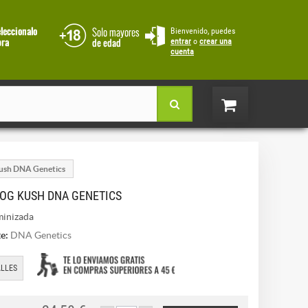
Bienvenido, puedes
entrar
o
crear una
cuenta
ush DNA Genetics
OG KUSH DNA GENETICS
inizada
e:
DNA Genetics
LLES