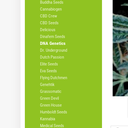
Buddha Seeds
Cannabiogen
CBD Crew
CBD Seeds
Delicious
Dinafem Seeds
DNA Genetics
Dr. Underground
Dutch Passion
Elite Seeds
Eva Seeds
Flying Dutchmen
Genehtik
Grassomatic
Green Devil
Green House
Humboldt Seeds
Kannabia
Medical Seeds