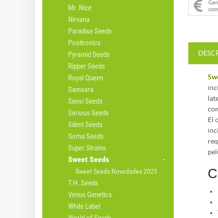
Ga
Mr. Nice
com
Nirvana
Paradise Seeds
Positronics
DESC
Pyramid Seeds
Ripper Seeds
Swe
Royal Queen
inc
Samsara
lat
Sensi Seeds
com
Serious Seeds
El 
Silent Seeds
inc
Soma Seeds
req
Super Strains
pel
Sweet Seeds
C
Sweet Seeds Novedades 2025
T.H. Seeds
Venus Genetics
White Label