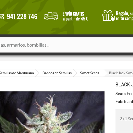
Semillas de Marihuana
Bancos de Semillas
Sweet Seeds
Black Jack Swe
BLACK 
Sexo:
Fem
Fabricant
3+1 Se