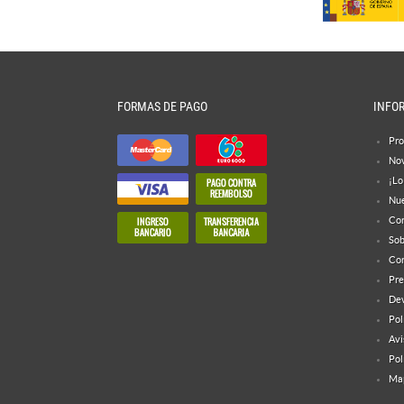
FORMAS DE PAGO
INFO
Pro
No
¡Lo
Nue
Con
Sob
Con
Pre
Dev
Pol
Avi
Pol
Map