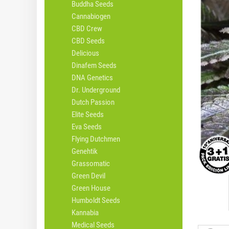
Buddha Seeds
Cannabiogen
CBD Crew
CBD Seeds
Delicious
Dinafem Seeds
DNA Genetics
Dr. Underground
Dutch Passion
Elite Seeds
Eva Seeds
Flying Dutchmen
Genehtik
Grassomatic
Green Devil
Green House
Humboldt Seeds
Kannabia
Medical Seeds