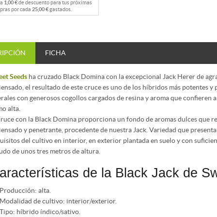
na
1,00 €
de descuento para tus próximas
pras por cada
25,00 €
gastados.
RIPCIÓN
FICHA
et Seeds
ha cruzado Black Domina con la excepcional Jack Herer de agra
iensado, el resultado de este cruce es uno de los híbridos más potentes y
erales con generosos cogollos cargados de resina y aroma que confieren a 
o alta.
cruce con la Black Domina proporciona un fondo de aromas dulces que red
iensado y penetrante, procedente de nuestra Jack. Variedad que presenta 
uisitos del cultivo en interior, en exterior plantada en suelo y con sufici
udo de unos tres metros de altura.
aracterísticas de la Black Jack de 
Producción: alta.
Modalidad de cultivo: interior/exterior.
Tipo: híbrido índico/sativo.