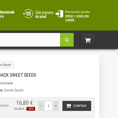
Bienvenido, puedes
entrar
o
crear una
cuenta
et Seeds
JACK SWEET SEEDS
inizada
e:
Sweet Seeds
16,80 €
millas
COMPRAR
24,00 €
-30%