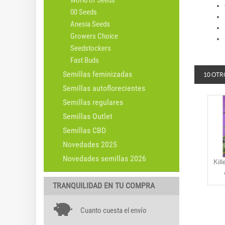
World of Seeds
00 Seeds
Anesia Seeds
Growers Choice
Seedstockers
Fast Buds
Semillas feminizadas
10 OTR
Semillas autoflorecientes
Semillas regulares
Semillas Outlet
Semillas CBD
Novedades 2025
Novedades semillas 2026
Kil
TRANQUILIDAD EN TU COMPRA
Cuanto cuesta el envío