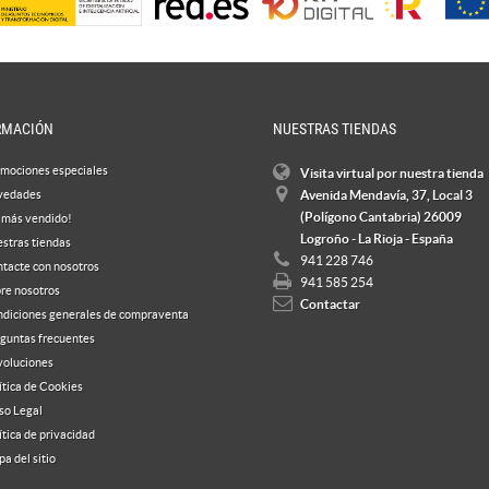
RMACIÓN
NUESTRAS TIENDAS
mociones especiales
Visita virtual por nuestra tienda
vedades
Avenida Mendavía, 37, Local 3
(Polígono Cantabria) 26009
 más vendido!
Logroño - La Rioja - España
stras tiendas
941 228 746
tacte con nosotros
941 585 254
re nosotros
Contactar
diciones generales de compraventa
guntas frecuentes
oluciones
ítica de Cookies
so Legal
ítica de privacidad
a del sitio