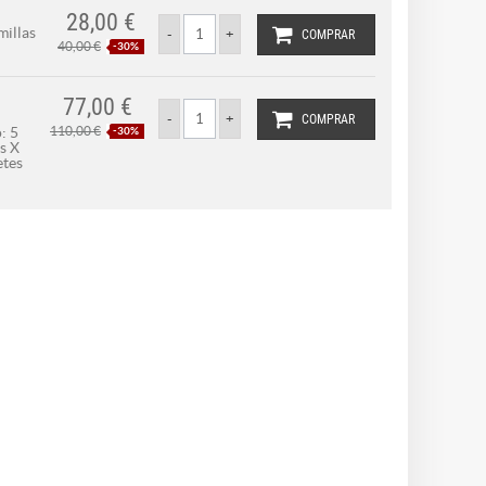
28,00 €
millas
COMPRAR
40,00 €
-30%
77,00 €
COMPRAR
: 5
110,00 €
-30%
s X
tes