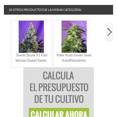
10 OTROS PRODUCTOS DE LA MISMA CATEGORÍA:
Sweet Skunk F1 Fast
Killer Kush Sweet Seeds
Sweet Trai
Version Sweet Seeds
Autofloreciente
Seeds Auto