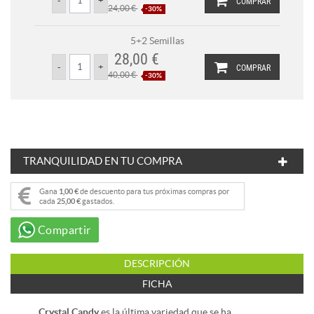
COMPRAR
24,00 €
-30%
5+2 Semillas
28,00 €
COMPRAR
40,00 €
-30%
TRANQUILIDAD EN TU COMPRA
Gana
1,00 €
de descuento para tus próximas compras por
cada
25,00 €
gastados.
Compartir
DESCRIPCIÓN
FICHA
Crystal Candy
es la última variedad que se ha