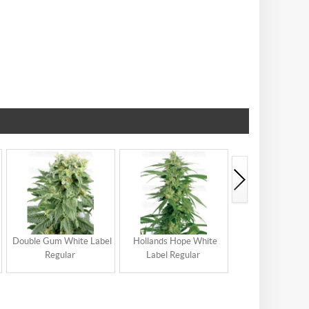
Double Gum White Label
Hollands Hope White
Master Kush Whit
Regular
Label Regular
Regular