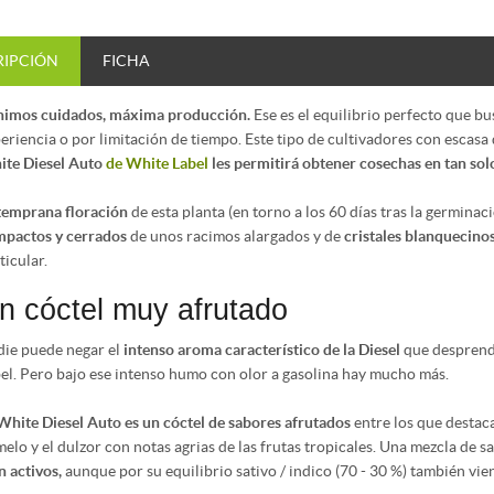
RIPCIÓN
FICHA
imos cuidados, máxima producción.
Ese es el equilibrio perfecto que 
eriencia o por limitación de tiempo. Este tipo de cultivadores con escas
te Diesel Auto
de White Label
les permitirá obtener cosechas en tan sol
temprana floración
de esta planta (en torno a los 60 días tras la germina
pactos y cerrados
de unos racimos alargados y de
cristales blanquecin
ticular.
n cóctel muy afrutado
ie puede negar el
intenso aroma característico de la Diesel
que desprende
el. Pero bajo ese intenso humo con olor a gasolina hay mucho más.
White Diesel Auto es un cóctel de sabores afrutados
entre los que destaca
elo y el dulzor con notas agrias de las frutas tropicales. Una mezcla de 
n activos,
aunque por su equilibrio sativo / indico (70 - 30 %) también vi