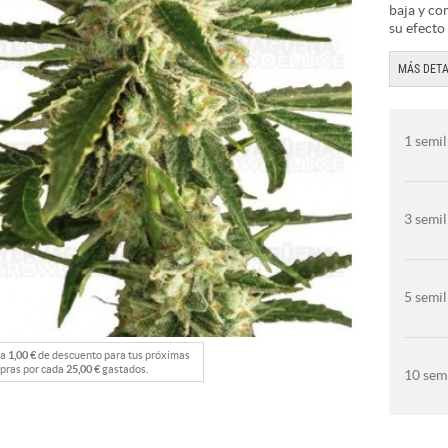
baja y co
su efecto
MÁS DETA
1 semil
3 semil
5 semil
na
1,00 €
de descuento para tus próximas
pras por cada
25,00 €
gastados.
10 semi