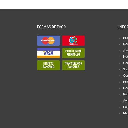
FORMAS DE PAGO
INFO
Pro
No
¡Lo
Nue
Con
Sob
Con
Pre
Dev
Pol
Avi
Pol
Map