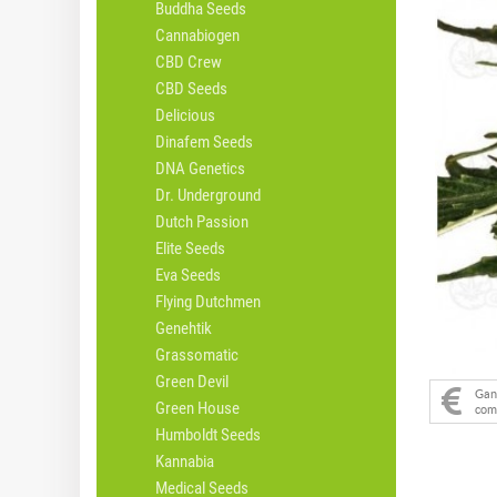
Buddha Seeds
Cannabiogen
CBD Crew
CBD Seeds
Delicious
Dinafem Seeds
DNA Genetics
Dr. Underground
Dutch Passion
Elite Seeds
Eva Seeds
Flying Dutchmen
Genehtik
Grassomatic
Green Devil
Ga
Green House
com
Humboldt Seeds
Kannabia
Medical Seeds