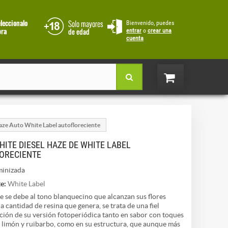
Bienvenido, puedes
entrar
o
crear una
cuenta
aze Auto White Label autofloreciente
HITE DIESEL HAZE DE WHITE LABEL
ORECIENTE
inizada
e:
White Label
 se debe al tono blanquecino que alcanzan sus flores
la cantidad de resina que genera, se trata de una fiel
ión de su versión fotoperiódica tanto en sabor con toques
 limón y ruibarbo, como en su estructura, que aunque más