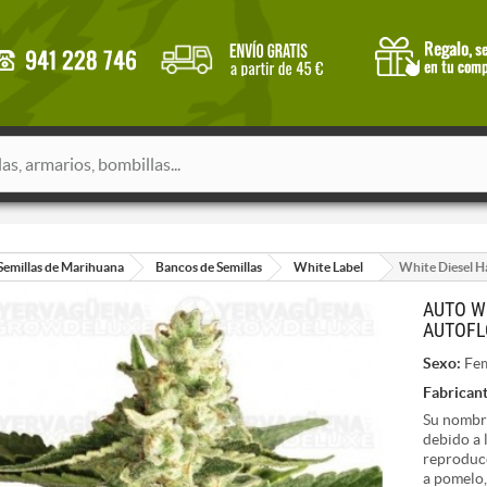
Semillas de Marihuana
Bancos de Semillas
White Label
White Diesel H
AUTO W
AUTOFL
Sexo:
Fem
Fabricant
Su nombre
debido a 
reproducc
a pomelo,