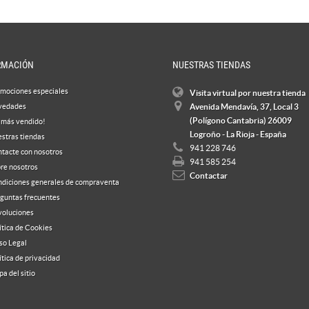
RMACIÓN
NUESTRAS TIENDAS
mociones especiales
Visita virtual por nuestra tienda
vedades
Avenida Mendavía, 37, Local 3
(Polígono Cantabria) 26009
 más vendido!
Logroño - La Rioja - España
stras tiendas
941 228 746
tacte con nosotros
941 585 254
re nosotros
Contactar
diciones generales de compraventa
guntas frecuentes
oluciones
ítica de Cookies
so Legal
ítica de privacidad
a del sitio