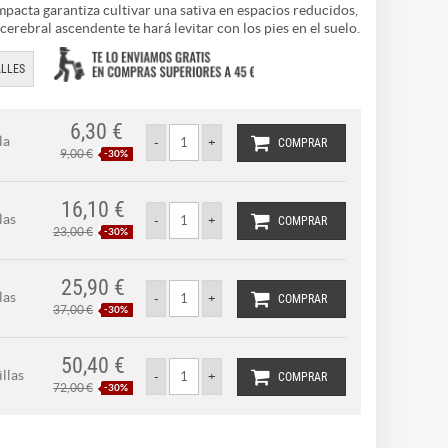
mpacta garantiza cultivar una sativa en espacios reducidos,
 cerebral ascendente te hará levitar con los pies en el suelo.
LLES
6,30 €
la
COMPRAR
9,00 €
-30%
16,10 €
las
COMPRAR
23,00 €
-30%
25,90 €
las
COMPRAR
37,00 €
-30%
50,40 €
llas
COMPRAR
72,00 €
-30%