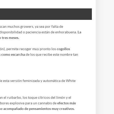
buscan muchos
growers
, ya sea por falta de
a disponibilidad o paciencia están de enhorabuena.
La
o tres meses.
ción), permite recoger muy pronto los
cogollos
os como escarcha
de los que recibe este nombre tan
 esta versión feminizada y automática de White
n el ruibarbo, los toque cítricos del limón y el
sabores explosiva para un cannabis de
efectos más
ene
acompañado de pensamientos muy creativos.