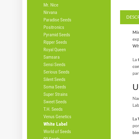
Mr. Nice
Nirvana
DESC
Paradise Seeds
Positronics
Mín
Pyramid Seeds
exp
Ripper Seeds
Whi
Royal Queen
Samsara
La
Sensi Seeds
com
Serious Seeds
par
Silent Seeds
U
Soma Seeds
Super Strains
Nad
Sweet Seeds
Lab
T.H. Seeds
Venus Genetics
La 
White Label
pom
World of Seeds
bie