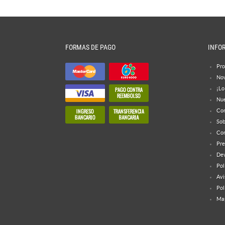
FORMAS DE PAGO
INFO
Pro
No
¡Lo
Nue
Con
Sob
Con
Pre
Dev
Pol
Avi
Pol
Map