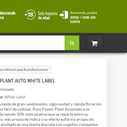
Bienvenido, puedes
entrar
o
crear una
cuenta
to White Label Autofloreciente
PLANT AUTO WHITE LABEL
inizada
e:
White Label
ciente de gran rendimiento, vigorosidad y rápida floración
y fácil de cultivar, Pure Power Plant Automática es
da siendo 50% indica/sativa que se reparte entre su
a, más propia de indica y su efecto eufórico propio de
l resultado es una planta discreta con cogollos compactos