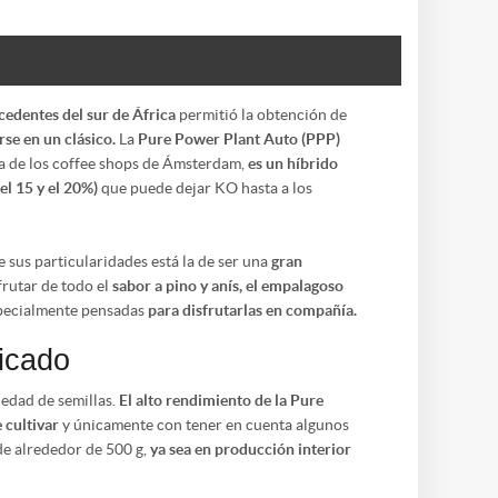
cedentes del sur de África
permitió la obtención de
rse en un clásico.
La
Pure Power Plant Auto (PPP)
ía de los coffee shops de Ámsterdam,
es un híbrido
el 15 y el 20%)
que puede dejar KO hasta a los
 sus particularidades está la de ser una
gran
frutar de todo el
sabor a pino y anís, el empalagoso
specialmente pensadas
para disfrutarlas en compañía.
licado
iedad de semillas.
El alto rendimiento de la Pure
 cultivar
y únicamente con tener en cuenta algunos
e alrededor de 500 g,
ya sea en producción interior