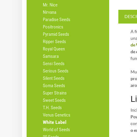
Mr. Nice
Nirvana
DESC
Paradise Seeds
Positronics
A f
Pyramid Seeds
una
Ripper Seeds
de 
Royal Queen
de 
Samsara
fum
Sensi Seeds
Serious Seeds
Muc
Silent Seeds
pro
Soma Seeds
aro
Super Strains
L
Sweet Seeds
T.H. Seeds
Inc
Venus Genetics
Pow
White Label
con
World of Seeds
o e