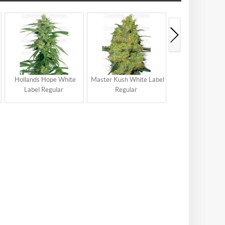
Hollands Hope White
Master Kush White Label
Master Kush W
Label Regular
Regular
Label