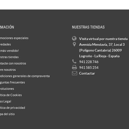
RMACIÓN
NUESTRAS TIENDAS
mociones especiales
Visita virtual por nuestra tienda
vedades
Avenida Mendavía, 37, Local 3
(Polígono Cantabria) 26009
 más vendido!
Logroño - La Rioja - España
stras tiendas
941 228 746
tacte con nosotros
941 585 254
re nosotros
Contactar
diciones generales de compraventa
guntas frecuentes
oluciones
ítica de Cookies
so Legal
ítica de privacidad
a del sitio