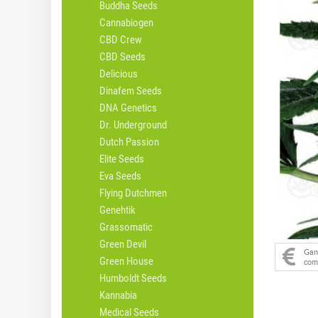
Buddha Seeds
Cannabiogen
CBD Crew
CBD Seeds
Delicious
Dinafem Seeds
DNA Genetics
Dr. Underground
Dutch Passion
Elite Seeds
Eva Seeds
Flying Dutchmen
Genehtik
Grassomatic
Green Devil
Ga
Green House
com
Humboldt Seeds
Kannabia
Medical Seeds