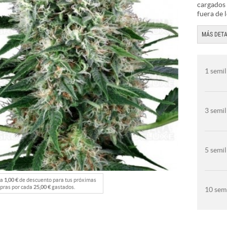
cargados 
fuera de 
MÁS DETA
1 semil
3 semil
5 semil
na
1,00 €
de descuento para tus próximas
pras por cada
25,00 €
gastados.
10 semi