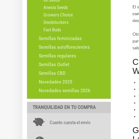
00 Seeds
El 
Anesia Seeds
co
Growers Choice
des
Seedstockers
Fast Buds
Otr
Semillas feminizadas
par
Semillas autoflorecientes
sab
Semillas regulares
C
Semillas Outlet
W
Semillas CBD
Novedades 2025
Novedades semillas 2026
TRANQUILIDAD EN TU COMPRA
Cuanto cuesta el envío
G