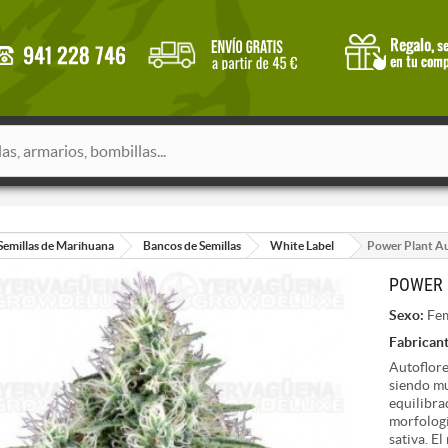
Semillas de Marihuana
Bancos de Semillas
White Label
Power Plant Au
POWER 
Sexo:
Fem
Fabricant
Autoflore
siendo mu
equilibra
morfologí
sativa. E