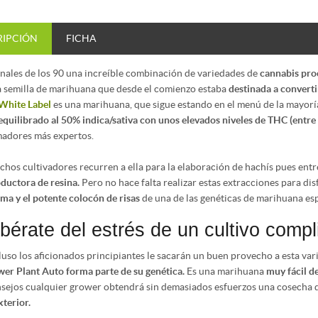
RIPCIÓN
FICHA
inales de los 90 una increíble combinación de variedades de
cannabis pro
 semilla de marihuana que desde el comienzo estaba
destinada a converti
White Label
es una marihuana, que sigue estando en el menú de la mayor
equilibrado al 50% indica/sativa con unos elevados niveles de THC (entre 
adores más expertos.
hos cultivadores recurren a ella para la elaboración de hachís pues entre
ductora de resina.
Pero no hace falta realizar estas extracciones para dis
ma y el potente colocón de risas
de una de las genéticas de marihuana e
ibérate del estrés de un cultivo comp
luso los aficionados principiantes le sacarán un buen provecho a esta var
er Plant Auto forma parte de su genética.
Es una marihuana
muy fácil de
sejos cualquier
grower
obtendrá sin demasiados esfuerzos una cosecha d
xterior.