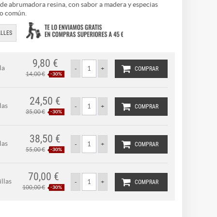
de abrumadora resina, con sabor a madera y especias
lo común.
LLES
9,80 €
la
COMPRAR
14,00 €
-30%
24,50 €
las
COMPRAR
35,00 €
-30%
38,50 €
las
COMPRAR
55,00 €
-30%
70,00 €
llas
COMPRAR
100,00 €
-30%