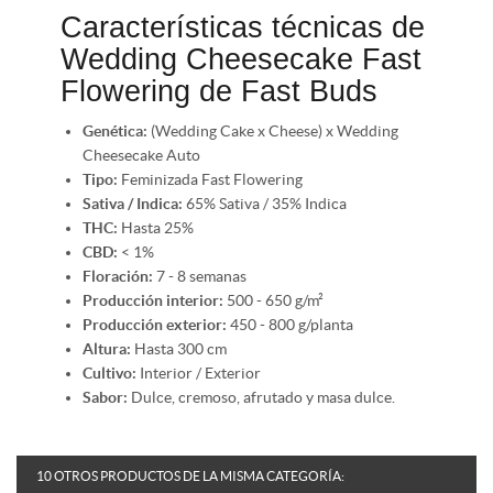
Características técnicas de
Wedding Cheesecake Fast
Flowering de Fast Buds
Genética:
(Wedding Cake x Cheese) x Wedding
Cheesecake Auto
Tipo:
Feminizada Fast Flowering
Sativa / Indica:
65% Sativa / 35% Indica
THC:
Hasta 25%
CBD:
< 1%
Floración:
7 - 8 semanas
Producción interior:
500 - 650 g/m²
Producción exterior:
450 - 800 g/planta
Altura:
Hasta 300 cm
Cultivo:
Interior / Exterior
Sabor:
Dulce, cremoso, afrutado y masa dulce.
10 OTROS PRODUCTOS DE LA MISMA CATEGORÍA: