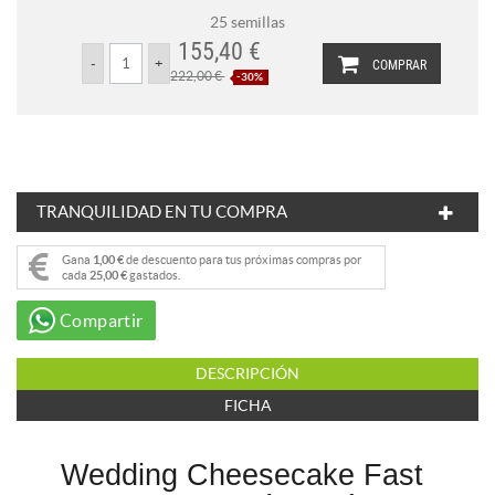
25 semillas
155,40 €
COMPRAR
222,00 €
-30%
TRANQUILIDAD EN TU COMPRA
Gana
1,00 €
de descuento para tus próximas compras por
cada
25,00 €
gastados.
Compartir
DESCRIPCIÓN
FICHA
Wedding Cheesecake Fast