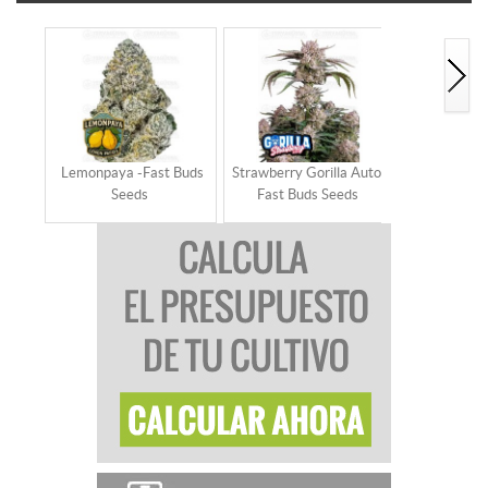
Lemonpaya -Fast Buds
Strawberry Gorilla Auto -
Strawberry 
Seeds
Fast Buds Seeds
RF3 - Fast