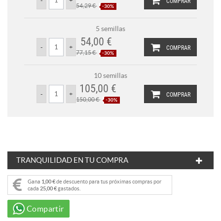
COMPRAR
54,29 €
-30%
5 semillas
54,00 €
COMPRAR
77,15 €
-30%
10 semillas
105,00 €
COMPRAR
150,00 €
-30%
TRANQUILIDAD EN TU COMPRA
Gana
1,00 €
de descuento para tus próximas compras por
cada
25,00 €
gastados.
Compartir