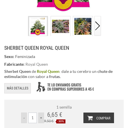
SHERBET QUEEN ROYAL QUEEN
Sexo:
Feminizada
Fabricante:
Royal Queen
Sherbet Queen
de
Royal Queen
: dale a tu cerebro un
chute de
estimulación
con sabor a
frutas.
MÁS DETALLES
1 semilla
6,65 €
COMPRAR
9,50 €
-30%