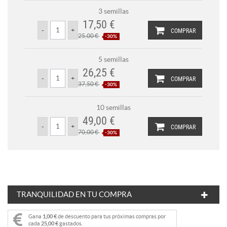
3 semillas
17,50 €
COMPRAR
25,00 €
-30%
5 semillas
26,25 €
COMPRAR
37,50 €
-30%
10 semillas
49,00 €
COMPRAR
70,00 €
-30%
TRANQUILIDAD EN TU COMPRA
Gana
1,00 €
de descuento para tus próximas compras por
cada
25,00 €
gastados.