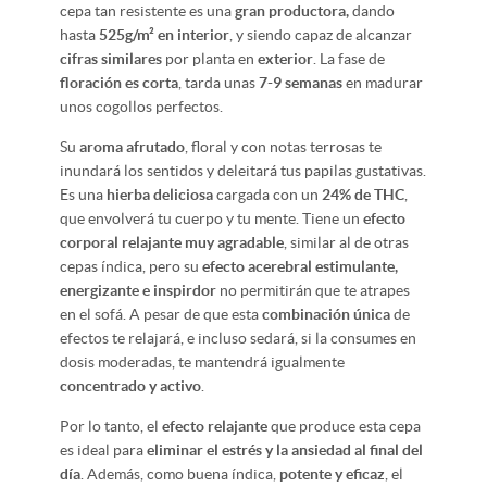
cepa tan resistente es una
gran productora,
dando
hasta
525g/m² en interior
, y siendo capaz de alcanzar
cifras similares
por planta en
exterior
. La fase de
floración es corta
, tarda unas
7-9 semanas
en madurar
unos cogollos perfectos.
Su
aroma afrutado
, floral y con notas terrosas te
inundará los sentidos y deleitará tus papilas gustativas.
Es una
hierba deliciosa
cargada con un
24% de THC
,
que envolverá tu cuerpo y tu mente. Tiene un
efecto
corporal relajante muy agradable
, similar al de otras
cepas índica, pero su
efecto acerebral estimulante,
energizante e inspirdor
no permitirán que te atrapes
en el sofá. A pesar de que esta
combinación única
de
efectos te relajará, e incluso sedará, si la consumes en
dosis moderadas, te mantendrá igualmente
concentrado y activo
.
Por lo tanto, el
efecto relajante
que produce esta cepa
es ideal para
eliminar el estrés y la ansiedad al final del
día
. Además, como buena índica,
potente y eficaz
, el