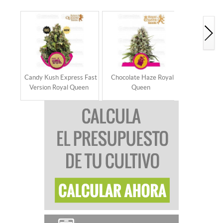
Candy Kush Express Fast
Chocolate Haze Royal
Critical 
Version Royal Queen
Queen
Qu