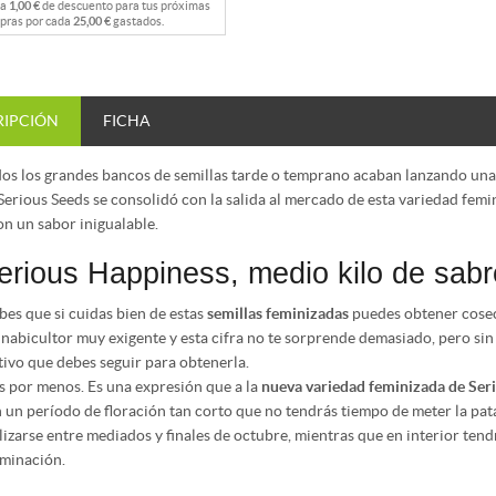
na
1,00 €
de descuento para tus próximas
pras por cada
25,00 €
gastados.
RIPCIÓN
FICHA
os los grandes bancos de semillas tarde o temprano acaban lanzando una 
Serious Seeds se consolidó con la salida al mercado de esta variedad femi
on un sabor inigualable.
erious Happiness, medio kilo de sab
bes que si cuidas bien de estas
semillas feminizadas
puedes obtener cosech
nabicultor muy exigente y esta cifra no te sorprende demasiado, pero sin
tivo que debes seguir para obtenerla.
 por menos. Es una expresión que a la
nueva variedad feminizada de Ser
 un período de floración tan corto que no tendrás tiempo de meter la pata
lizarse entre mediados y finales de octubre, mientras que en interior tendrá
minación.