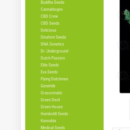
Buddha Seeds
Cannabiogen
CBD Crew
CBD Seeds
Delicious
Dinafem Seeds
DNA Genetics
Dr. Underground
Dutch Passion
Elite Seeds
Eva Seeds
Flying Dutchmen
Genehtik
Grassomatic
Green Devil
Green House
Humboldt Seeds
Kannabia
Medical Seeds