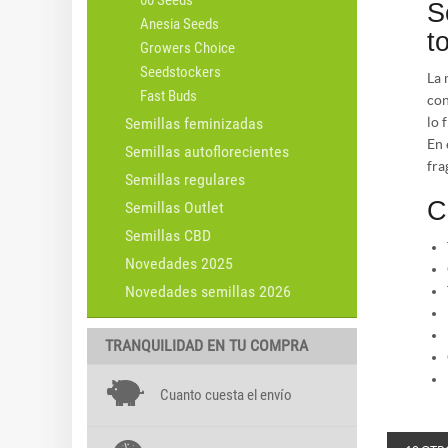
00 Seeds
S
Anesia Seeds
t
Growers Choice
Seedstockers
La 
Fast Buds
con
lo f
Semillas feminizadas
En 
Semillas autoflorecientes
fra
Semillas regulares
C
Semillas Outlet
Semillas CBD
Novedades 2025
Novedades semillas 2026
TRANQUILIDAD EN TU COMPRA
Cuanto cuesta el envío