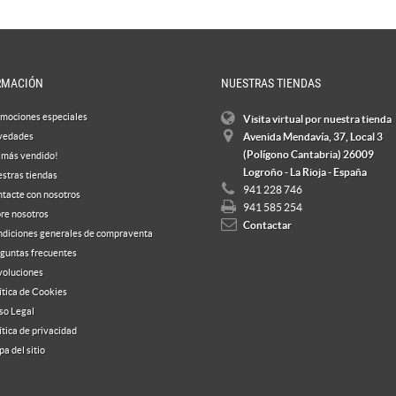
RMACIÓN
NUESTRAS TIENDAS
mociones especiales
Visita virtual por nuestra tienda
vedades
Avenida Mendavía, 37, Local 3
(Polígono Cantabria) 26009
 más vendido!
Logroño - La Rioja - España
stras tiendas
941 228 746
tacte con nosotros
941 585 254
re nosotros
Contactar
diciones generales de compraventa
guntas frecuentes
oluciones
ítica de Cookies
so Legal
ítica de privacidad
a del sitio