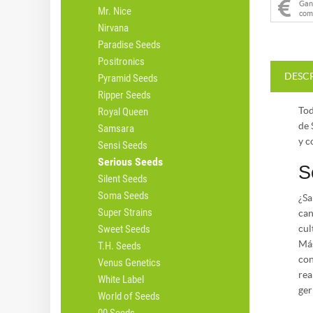
Ga
Mr. Nice
com
Nirvana
Paradise Seeds
Positronics
DESC
Pyramid Seeds
Ripper Seeds
Tod
Royal Queen
de 
Samsara
y c
Sensi Seeds
Serious Seeds
S
Silent Seeds
Soma Seeds
¿Sa
Super Strains
can
Sweet Seeds
cul
Más
T.H. Seeds
con
Venus Genetics
rea
White Label
ger
World of Seeds