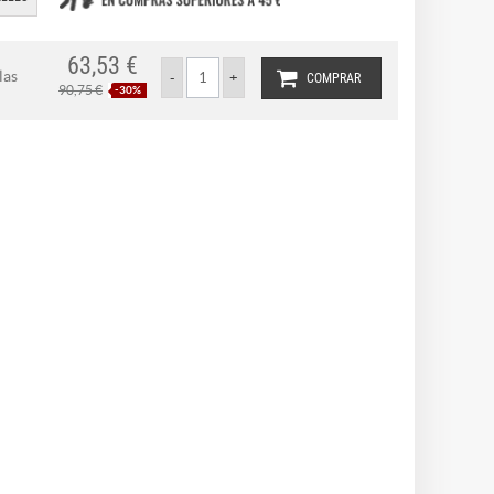
63,53 €
las
COMPRAR
90,75 €
-30%