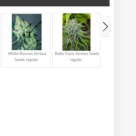
White Russian Serious
Biddy Early Serious Seeds
Double Dutch S
Seeds regular
regular
Seeds regula