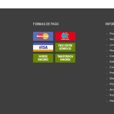
FORMAS DE PAGO
INFO
Pro
No
¡Lo
Nue
Con
Sob
Con
Pre
Dev
Pol
Avi
Pol
Map