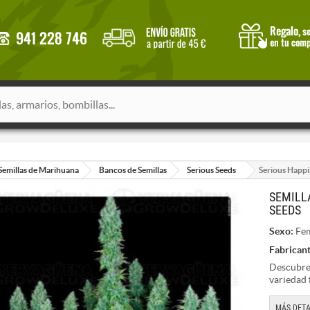
Semillas de Marihuana
Bancos de Semillas
Serious Seeds
Serious Happi
SEMILL
SEEDS
Sexo:
Fem
Fabricant
Descubre 
variedad 
MÁS DETA