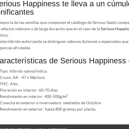
erious Happiness te lleva a un cúmu
onificantes
mayoría de las semillas que componen el catálogo de Serious Seeds compar
 efectos intensos y de larga duración que en el caso de la
Serious Happin
ísico.
este híbrido euforizante se distinguen sabores dulzones y especiados q
gancias afrutadas.
aracterísticas de Serious Happiness
Tipo: híbrido sativa/índica.
Cruce: AK - 47 x Warlock.
THC: Alto.
Floración en interior: 60-70 días.
2
Rendimiento en interior: 400-500g/m
.
Cosecha en exterior e invernadero: mediados de Octubre
Rendimiento en exterior: hasta 800 gramos por planta.