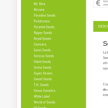
Ga
Mr. Nice
com
Nirvana
Paradise Seeds
Positronics
DESC
Pyramid Seeds
Ripper Seeds
Royal Queen
S
Samsara
Sensi Seeds
La
Serious Seeds
See
Silent Seeds
ofr
Soma Seeds
opc
Super Strains
Sweet Seeds
Co
T.H. Seeds
de 
Venus Genetics
cre
White Label
World of Seeds