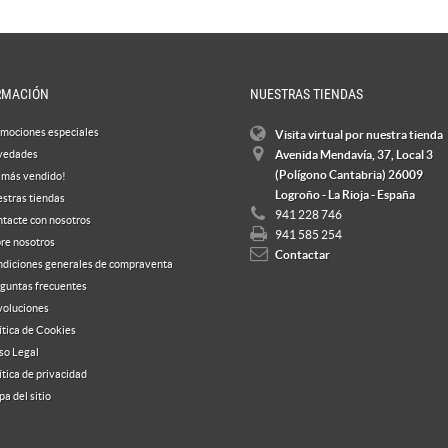
RMACIÓN
NUESTRAS TIENDAS
mociones especiales
Visita virtual por nuestra tienda
vedades
Avenida Mendavía, 37, Local 3
(Polígono Cantabria) 26009
 más vendido!
Logroño - La Rioja - España
stras tiendas
941 228 746
tacte con nosotros
941 585 254
re nosotros
Contactar
diciones generales de compraventa
guntas frecuentes
oluciones
ítica de Cookies
so Legal
ítica de privacidad
a del sitio