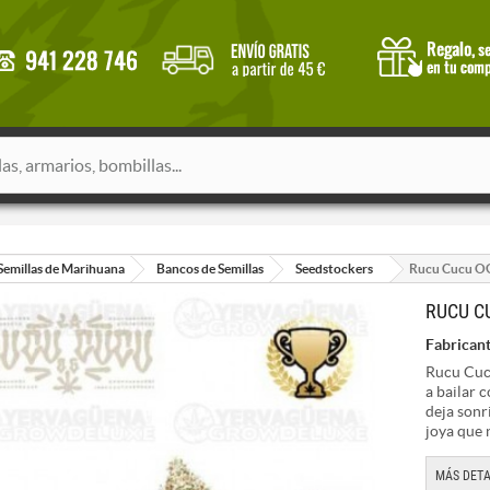
Semillas de Marihuana
Bancos de Semillas
Seedstockers
Rucu Cucu OG
RUCU C
Fabricant
Rucu Cucu
a bailar 
deja sonr
joya que 
MÁS DETA