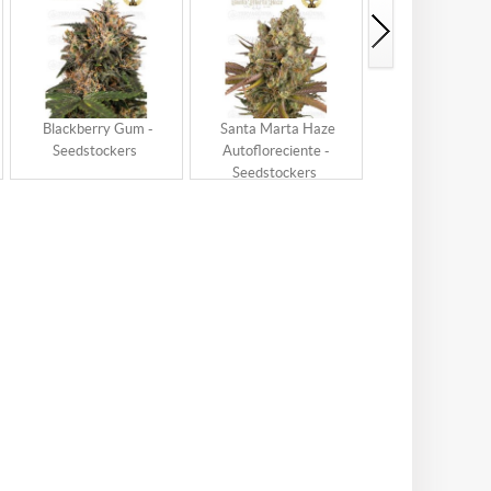
Blackberry Gum -
Santa Marta Haze
Triton Biscotto 
Seedstockers
Autofloreciente -
Seedstocker
Seedstockers