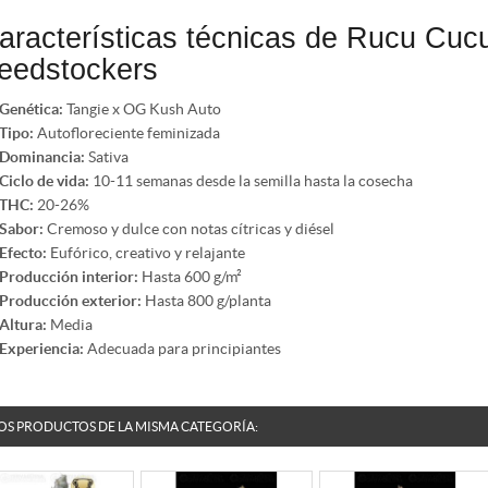
aracterísticas técnicas de Rucu Cu
eedstockers
Genética:
Tangie x OG Kush Auto
Tipo:
Autofloreciente feminizada
Dominancia:
Sativa
Ciclo de vida:
10-11 semanas desde la semilla hasta la cosecha
THC:
20-26%
Sabor:
Cremoso y dulce con notas cítricas y diésel
Efecto:
Eufórico, creativo y relajante
Producción interior:
Hasta 600 g/m²
Producción exterior:
Hasta 800 g/planta
Altura:
Media
Experiencia:
Adecuada para principiantes
OS PRODUCTOS DE LA MISMA CATEGORÍA: