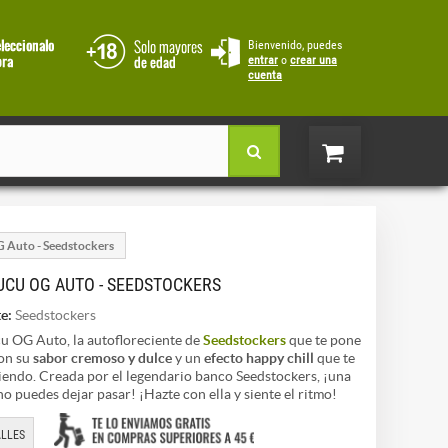
Bienvenido, puedes
entrar
o
crear una
cuenta
 Auto - Seedstockers
UCU OG AUTO - SEEDSTOCKERS
e:
Seedstockers
 OG Auto, la autofloreciente de
Seedstockers
que te pone
con su
sabor cremoso y dulce
y un
efecto happy chill
que te
iendo. Creada por el legendario banco Seedstockers, ¡una
no puedes dejar pasar! ¡Hazte con ella y siente el ritmo!
LLES