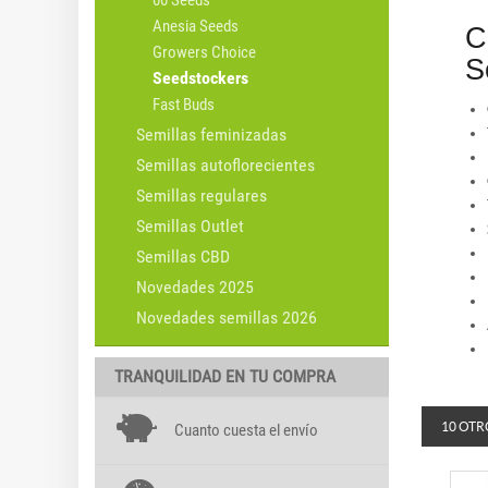
00 Seeds
Anesia Seeds
C
Growers Choice
S
Seedstockers
Fast Buds
Semillas feminizadas
Semillas autoflorecientes
Semillas regulares
Semillas Outlet
Semillas CBD
Novedades 2025
Novedades semillas 2026
TRANQUILIDAD EN TU COMPRA
10 OTR
Cuanto cuesta el envío