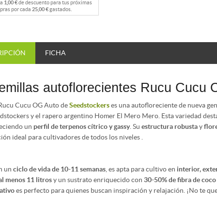
na
1,00 €
de descuento para tus próximas
pras por cada
25,00 €
gastados.
RIPCIÓN
FICHA
emillas autoflorecientes Rucu Cucu 
 Rucu Cucu OG Auto de
Seedstockers
es una autofloreciente de nueva gen
dstockers y el rapero argentino Homer El Mero Mero. Esta variedad dest
eciendo un
perfil de terpenos cítrico y gassy
. Su
estructura robusta
y
flor
ión ideal para cultivadores de todos los niveles .
n un
ciclo de vida de 10-11 semanas
, es apta para cultivo en
interior, ext
al menos 11 litros
y un sustrato enriquecido con
30-50% de fibra de coco
ativo
es perfecto para quienes buscan inspiración y relajación. ¡No te que