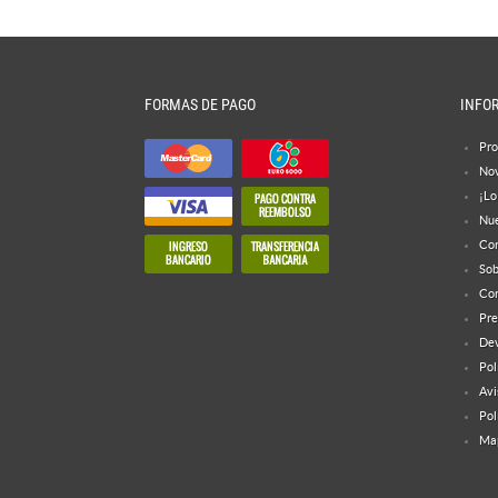
FORMAS DE PAGO
INFO
Pro
No
¡Lo
Nue
Con
Sob
Con
Pre
Dev
Pol
Avi
Pol
Map