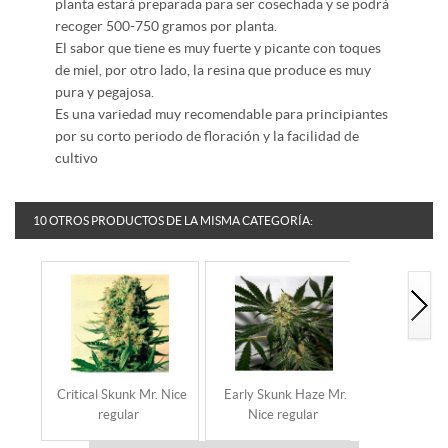
planta estará preparada para ser cosechada y se podrá
recoger 500-750 gramos por planta.
El sabor que tiene es muy fuerte y picante con toques
de miel, por otro lado, la resina que produce es muy
pura y pegajosa.
Es una variedad muy recomendable para principiantes
por su corto periodo de floración y la facilidad de
cultivo
10 OTROS PRODUCTOS DE LA MISMA CATEGORÍA:
Critical Skunk Mr. Nice
Early Skunk Haze Mr.
Mango Haz
regular
Nice regular
reg