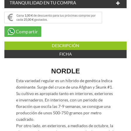
TRANQUILIDAD EN TU COMPRA
Gana
1,00 €
de descuento para tus próximas compras por
cada
25,00 €
gastados.
Compartir
DESCRIPCIÓN
FICHA
NORDLE
Esta variedad regular es un híbrido de genética Indica
dominante. Surge del cruce de una Afghan y Skunk #1.
Su cultivo es apropiado tanto en interiores, exteriores
e invernaderos. En interiores, con un periodo de
floración que oscila las 7-9 semanas, se consigue una
producción de unos 500-750 gramos por metro
cuadrado.
Por otro lado, en exteriores, a mediados de octubre, la