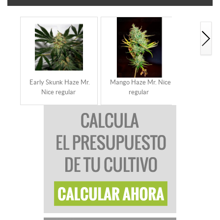
Early Skunk Haze Mr.
Mango Haze Mr. Nice
Mango Wid
Nice regular
regular
reg