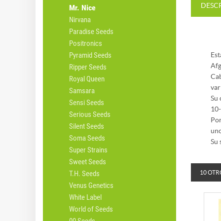
DESC
Mr. Nice
Nirvana
Paradise Seeds
Positronics
Pyramid Seeds
Est
Afg
Ripper Seeds
Cab
Royal Queen
var
Samsara
Su 
Sensi Seeds
10-
Serious Seeds
Por
Silent Seeds
uno
Soma Seeds
Su 
Super Strains
Sweet Seeds
T.H. Seeds
10 OTR
Venus Genetics
White Label
World of Seeds