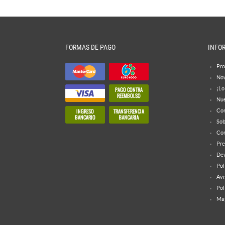
FORMAS DE PAGO
INFO
Pro
No
¡Lo
Nue
Con
Sob
Con
Pre
Dev
Pol
Avi
Pol
Map