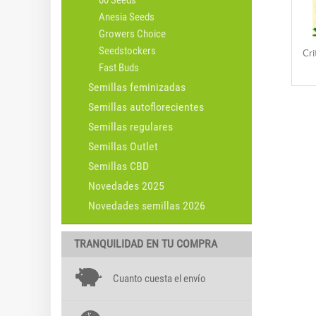
00 Seeds
Anesia Seeds
Growers Choice
Seedstockers
Cri
Fast Buds
Semillas feminizadas
Semillas autoflorecientes
Semillas regulares
Semillas Outlet
Semillas CBD
Novedades 2025
Novedades semillas 2026
TRANQUILIDAD EN TU COMPRA
Cuanto cuesta el envío