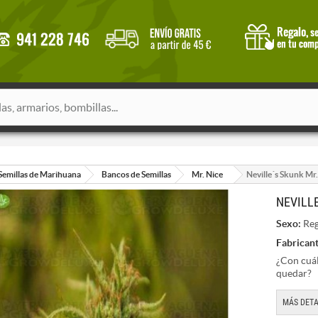
Semillas de Marihuana
Bancos de Semillas
Mr. Nice
Neville´s Skunk Mr.
NEVILL
Sexo:
Reg
Fabricant
¿Con cuál
quedar?
MÁS DETA