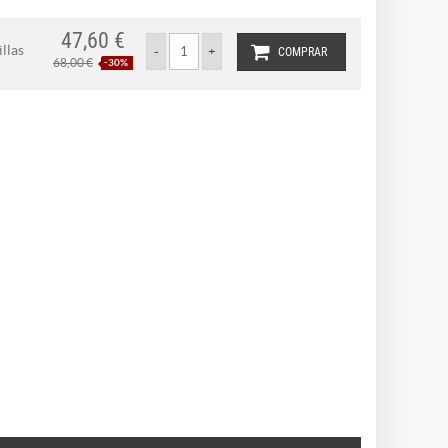
47,60 €
llas
COMPRAR
68,00 €
-30%