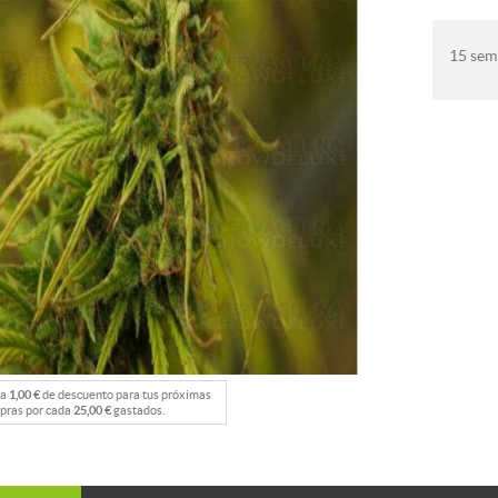
15 semi
na
1,00 €
de descuento para tus próximas
pras por cada
25,00 €
gastados.