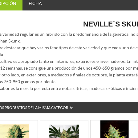
RIPCIÓN
FICHA
NEVILLE´S SK
a variedad regular es un híbrido con la predominancia de la genética Indi
han Skunk.
e destacar que hay varios fenotipos de esta variedad y que cada uno de el
ía.
cultivo es apropiado tanto en interiores, exteriores e invernaderos. En int
12 semanas, se consigue una producción de unos 450-650 gramos por m
 otro lado, en exteriores, a mediados y finales de octubre, la planta esta
s 750-950 gramos por planta.
sabor es la mezcla perfecta entre notas cítricas, maderas exóticas e incie
OS PRODUCTOS DE LA MISMA CATEGORÍA: