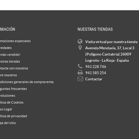
RMACIÓN
NUESTRAS TIENDAS
mociones especiales
Visita virtual por nuestra tienda
vedades
Avenida Mendavía, 37, Local 3
(Polígono Cantabria) 26009
 más vendido!
Logroño - La Rioja - España
stras tiendas
941 228 746
tacte con nosotros
941 585 254
re nosotros
Contactar
diciones generales de compraventa
guntas frecuentes
oluciones
ítica de Cookies
so Legal
ítica de privacidad
a del sitio