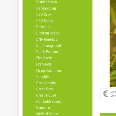
Buddha Seeds
Cannabiogen
CBD Crew
CBD Seeds
Delicious
Dinafem Seeds
DNA Genetics
Dr. Underground
Dutch Passion
Elite Seeds
Eva Seeds
Flying Dutchmen
Genehtik
Grassomatic
Green Devil
Ga
Green House
com
Humboldt Seeds
Kannabia
Medical Seeds