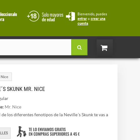
Bienvenido, puedes
entrar
o
crear una
cuenta
 Nice
E´S SKUNK MR. NICE
ular
e:
Mr. Nice
 de los diferentes fenotipos de la Neville´s Skunk te vas a
LLES