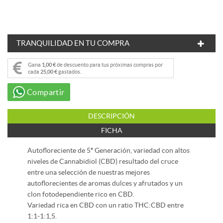
TRANQUILIDAD EN TU COMPRA
Gana
1,00 €
de descuento para tus próximas compras por
cada
25,00 €
gastados.
Compartir
DESCRIPCIÓN
FICHA
Autofloreciente de 5ª Generación, variedad con altos
niveles de Cannabidiol (CBD) resultado del cruce
entre una selección de nuestras mejores
autoflorecientes de aromas dulces y afrutados y un
clon fotodependiente rico en CBD.
Variedad rica en CBD con un ratio THC:CBD entre
1:1-1:1,5.