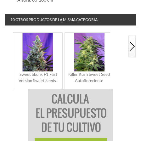
Altura: 60-100 cm
10 OTROS PRODUCTOS DE LA MISMA CATEGORÍA:
Sweet Skunk F1 Fast
Killer Kush Sweet Seeds
Sweet Trai
Version Sweet Seeds
Autofloreciente
Seeds Auto