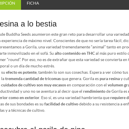
RIPCIÓN
FICHA
esina a lo bestia
de Buddha Seeds asumieron este gran reto para desarrollar una varieda
 experiencia de máximo nivel. Conscientes de que no sería tarea fácil, dic
presentamos a Gorila, una variedad tremendamente “animal” tanto en pro
arte inmovilizado en el sofá. Su
alto contenido en THC
al más puro estilo 
mer “round”. Por eso, no es de extrañar que esta variedad se convierta en 
poral o un día de mucho estrés.
i su
efecto es potente
, también lo son sus cosechas. Espera a ver cómo tu
 la
tremenda cantidad de tricomas
que genera. Gorila es
pura resina
y cub
 cuidados de cultivo son muy escasos
en comparación con el
volumen gra
ductividad y uno no se aventura al decir que el
rendimiento
de Gorila es
erior como en exterior
. Eso sí, es una variedad hambrienta que
requiere 
as de sus bondades es su
facilidad de cultivo
debido a su resistencia a enf
as y a técnicas de cultivo.