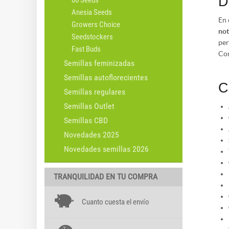
D
00 Seeds
Anesia Seeds
En 
Growers Choice
not
Seedstockers
per
Fast Buds
Con
Semillas feminizadas
Semillas autoflorecientes
C
Semillas regulares
Semillas Outlet
Semillas CBD
Novedades 2025
Novedades semillas 2026
TRANQUILIDAD EN TU COMPRA
Cuanto cuesta el envío