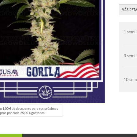
MÁS DETA
1 semil
3 semil
10 semi
na
1,00 €
de descuento para tus próximas
pras por cada
25,00 €
gastados.