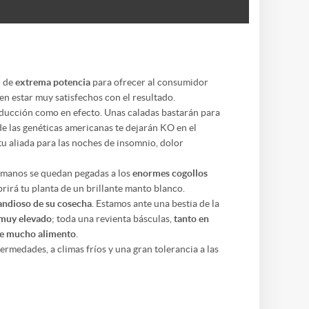
d de
extrema potencia
para ofrecer al consumidor
en estar muy satisfechos con el resultado.
ducción como en efecto. Unas caladas bastarán para
de las genéticas americanas te dejarán KO en el
tu aliada para las noches de insomnio, dolor
s manos se quedan pegadas a los
enormes cogollos
rirá tu planta de un brillante manto blanco.
ndioso de su cosecha
. Estamos ante una bestia de la
muy elevado
; toda una revienta básculas,
tanto en
de mucho alimento
.
ermedades, a climas fríos y una gran tolerancia a las