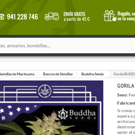
Semillas de Marihuana
Bancos de Semillas
Buddha Seeds
Gorila BUD
GORILA
Sexo:
Fem
Fabricant
Si creías
espera a 
archicon
destronar
sentir el