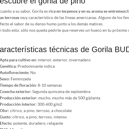
escubre el gorila de pino
cuanto a su sabor, Gorila es
rica en terpenos y en su aroma se entremezcla
as terrosas
muy característico de las líneas americanas. Alguno de los fe
fecto el sabor de su denso humo junto a los demás matices.
 todo esto, sólo nos queda pedirte que reserves un hueco en tu próximo 
aracterísticas técnicas de Gorila
Apta para cultivo en:
interior, exterior, invernadero
Genética:
Predominante indica
Autofloreciente:
No
Sexo:
Feminizada
Tiempo de floración:
8-10 semanas
Cosecha exterior:
Segunda quincena de septiembre
Producción exterior:
mucho, mucho más de 500 g/planta
Producción interior:
300-600 g/m2
Olor:
cítrico, a pino, terroso, a chocolate
Gusto:
cítrico, a pino, terroso, intenso
Efecto:
potente, duradero, relajante