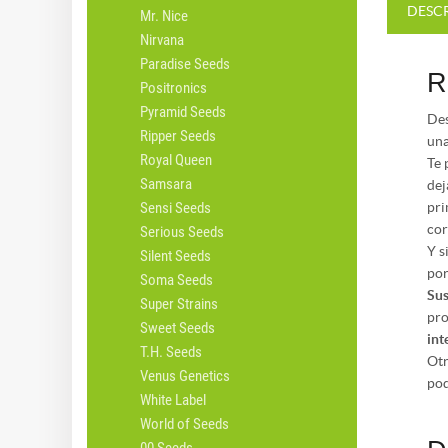
DESC
Mr. Nice
Nirvana
Paradise Seeds
R
Positronics
Pyramid Seeds
Des
Ripper Seeds
una
Royal Queen
Te 
Samsara
dej
Sensi Seeds
pri
cor
Serious Seeds
Y s
Silent Seeds
por
Soma Seeds
Sus
Super Strains
pro
Sweet Seeds
int
T.H. Seeds
Otr
Venus Genetics
pod
White Label
World of Seeds