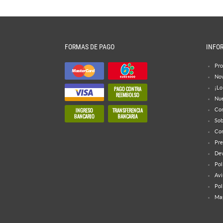
FORMAS DE PAGO
INFO
Pro
No
¡Lo
Nue
Con
Sob
Con
Pre
Dev
Pol
Avi
Pol
Map