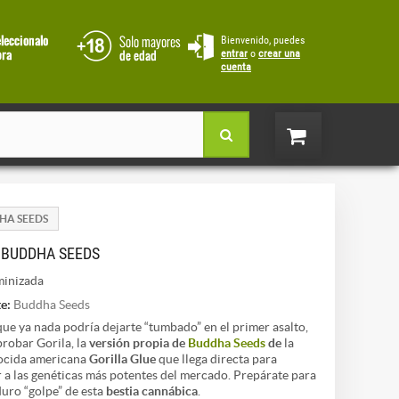
Bienvenido, puedes
entrar
o
crear una
cuenta
DHA SEEDS
 BUDDHA SEEDS
inizada
e:
Buddha Seeds
 que ya nada podría dejarte “tumbado” en el primer asalto,
probar Gorila, la
versión propia de
Buddha Seeds
de
la
ocida americana
Gorilla Glue
que llega directa para
 a las genéticas más potentes del mercado. Prepárate para
 duro “golpe” de esta
bestia cannábica
.