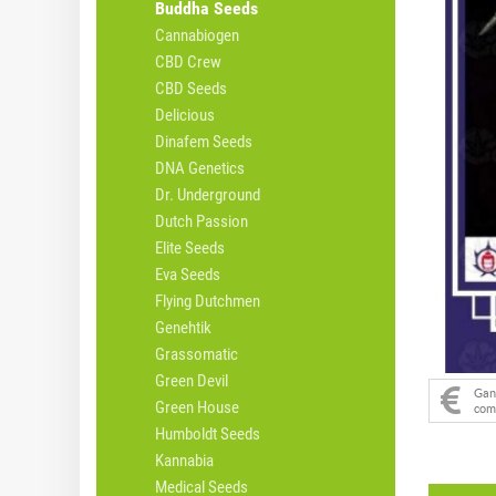
Buddha Seeds
Cannabiogen
CBD Crew
CBD Seeds
Delicious
Dinafem Seeds
DNA Genetics
Dr. Underground
Dutch Passion
Elite Seeds
Eva Seeds
Flying Dutchmen
Genehtik
Grassomatic
Green Devil
Ga
Green House
com
Humboldt Seeds
Kannabia
Medical Seeds