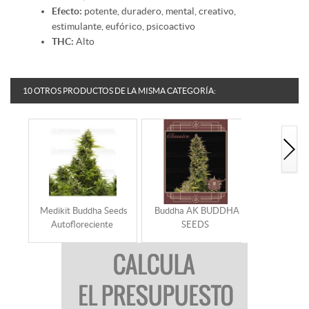
Efecto:
potente, duradero, mental, creativo,
estimulante, eufórico, psicoactivo
THC:
Alto
10 OTROS PRODUCTOS DE LA MISMA CATEGORÍA:
Medikit Buddha Seeds
Buddha AK BUDDHA
Buddha
Autofloreciente
SEEDS
BUDDHA