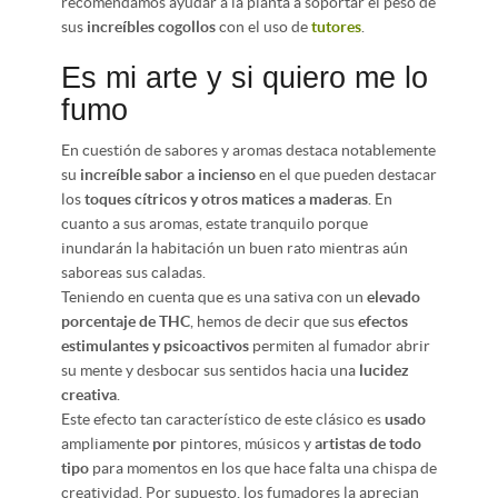
recomendamos ayudar a la planta a soportar el peso de
sus
increíbles cogollos
con el uso de
tutores
.
Es mi arte y si quiero me lo
fumo
En cuestión de sabores y aromas destaca notablemente
su
increíble sabor a incienso
en el que pueden destacar
los
toques cítricos y otros matices a maderas
. En
cuanto a sus aromas, estate tranquilo porque
inundarán la habitación un buen rato mientras aún
saboreas sus caladas.
Teniendo en cuenta que es una sativa con un
elevado
porcentaje de THC
, hemos de decir que sus
efectos
estimulantes y psicoactivos
permiten al fumador abrir
su mente y desbocar sus sentidos hacia una
lucidez
creativa
.
Este efecto tan característico de este clásico es
usado
ampliamente
por
pintores, músicos y
artistas de todo
tipo
para momentos en los que hace falta una chispa de
creatividad. Por supuesto, los fumadores la aprecian