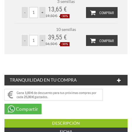
3 semillas
13,65 €
COMPRAR
19,50 €
-30%
10 semillas
39,55 €
COMPRAR
56,50 €
-30%
TRANQUILIDAD EN TU COMPRA
Gana
1,00 €
de descuento para tus próximas compras por
cada
25,00 €
gastados.
Compartir
DESCRIPCIÓN
FICHA