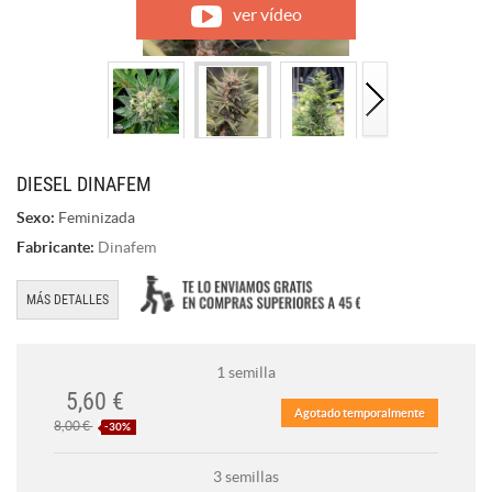
ver vídeo
DIESEL DINAFEM
Sexo:
Feminizada
Fabricante:
Dinafem
MÁS DETALLES
1 semilla
5,60 €
Agotado temporalmente
8,00 €
-30%
3 semillas