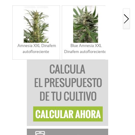
Amnesia XXL Dinafem
Blue Amnesia XXL
Blue Criti
autofloreciente
Dinafem autofloreciente
autoflo