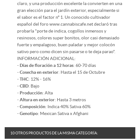
claro, y una producción excelente la convierten en una
gran elección para el jardín exterior, especialmente si
el sabor es el factor nº 1. Un conocido cultivador
español del foro www.cannabiscafe.net declaró tras
probarla "porte de indica, cogollos inmensos y
resinosos, colores super bonitos, olor casi demasiado
fuerte y empalagoso, buen paladar y mejor colocón
sativo pero como dicen sin pasarse o te deja parao".
INFORMACIÓN ADICIONAL:
-
Días de floración a 12 horas
: 60-70 días
-
Cosecha en exterior
: Hasta el 15 de Octubre
-
THC
: 12% - 16%
-
CBD
: Bajo
-
Producción
: Alta
-
Altura en exterior
: Hasta 3 metros
-
Composición
: Indica 40% Sativa 60%
-
Genotipo
: Mexican Sativa x Afghani
10 OTROS PRODUCTOS DE LA MISMA CATEGORÍA: