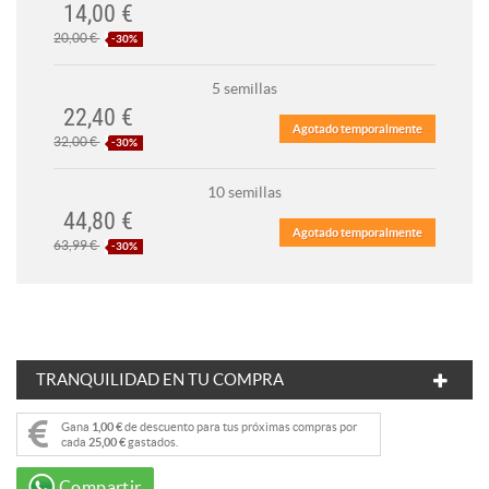
14,00 €
20,00 €
-30%
5 semillas
22,40 €
Agotado temporalmente
32,00 €
-30%
10 semillas
44,80 €
Agotado temporalmente
63,99 €
-30%
TRANQUILIDAD EN TU COMPRA
Gana
1,00 €
de descuento para tus próximas compras por
cada
25,00 €
gastados.
Compartir