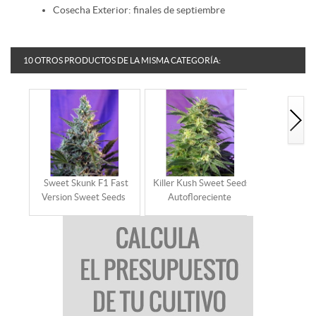
Cosecha Exterior: finales de septiembre
10 OTROS PRODUCTOS DE LA MISMA CATEGORÍA:
Sweet Skunk F1 Fast
Killer Kush Sweet Seeds
Sweet Trai
Version Sweet Seeds
Autofloreciente
Seeds Auto