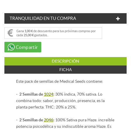
TRANQUILIDAD EN TU COMPRA
Gana
1,00 €
de descuento para tus próximas compras por
cada
25,00 €
gastados.
Compartir
DESCRIPCIÓN
FICHA
Este pack de semillas de Medical Seeds contiene:
- 2 Semillas de
1024
:
30% índica, 70% sativa. Lo
combina todo: sabor, producción, presencia, es la
planta perfecta. THC: 20% a 25%.
- 2 Semillas de
2046
:
100% Sativa pura Haze. increíble
potencia psicodélica y su indiscutible aroma Haze. Es