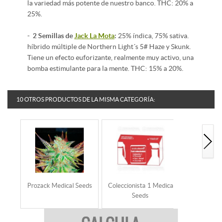
la variedad más potente de nuestro banco. THC: 20% a
25%.
- 2 Semillas de
Jack La Mota
:
25% índica, 75% sativa.
híbrido múltiple de Northern Light´s 5# Haze y Skunk.
Tiene un efecto euforizante, realmente muy activo, una
bomba estimulante para la mente. THC: 15% a 20%.
10 OTROS PRODUCTOS DE LA MISMA CATEGORÍA:
Prozack Medical Seeds
Coleccionista 1 Medical
Coleccionis
Seeds
Se