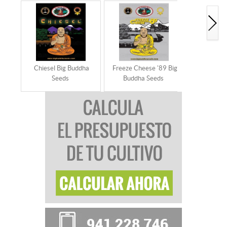
Chiesel Big Buddha
Freeze Cheese '89 Big
G-Bomb B
Seeds
Buddha Seeds
Se