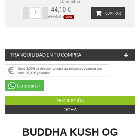
10 semillas
44,10 €
COMPRAR
63,01 €
-30%
TRANQUILIDAD EN TU COMPRA
Gana
1,00 €
de descuento para tus próximas compras por
cada
25,00 €
gastados.
Compartir
DESCRIPCIÓN
FICHA
BUDDHA KUSH OG