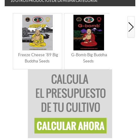
10 OTROS PRODUCTOS DE LA MISMA CATEGORÍA:
Freeze Cheese '89 Big
G-Bomb Big Buddha
Cheese Daw
Buddha Seeds
Seeds
Se