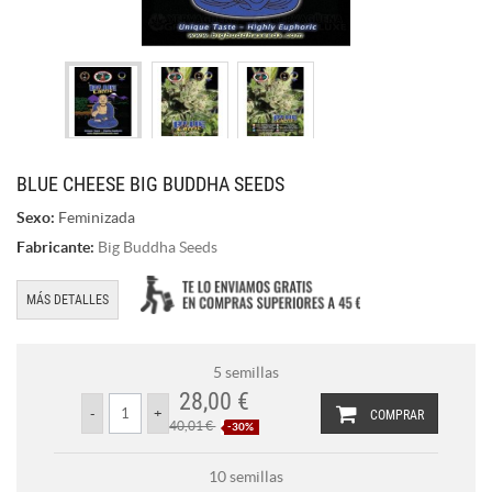
BLUE CHEESE BIG BUDDHA SEEDS
Sexo:
Feminizada
Fabricante:
Big Buddha Seeds
MÁS DETALLES
5 semillas
28,00 €
COMPRAR
40,01 €
-30%
10 semillas