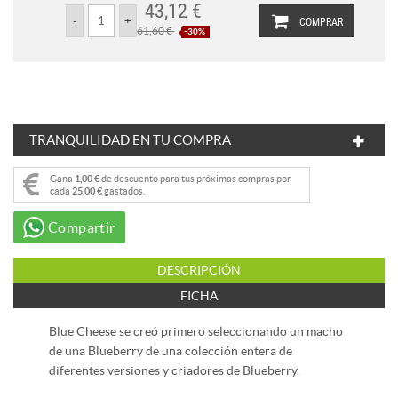
43,12 €
COMPRAR
61,60 €
-30%
TRANQUILIDAD EN TU COMPRA
Gana
1,00 €
de descuento para tus próximas compras por
cada
25,00 €
gastados.
Compartir
DESCRIPCIÓN
FICHA
Blue Cheese se creó primero seleccionando un macho
de una Blueberry de una colección entera de
diferentes versiones y criadores de Blueberry.