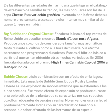
De las diferentes variedades de marihuana que integran el catálogo
de este banco de semillas británico, las más populares son las de la
cepa
Cheese
. Esta
variación genética
inventada por la firma debe su
nombre precisamente a ese sabor y olor intenso muy similar al del
queso (cheese en inglés).
Big Buddha the Original Cheese
:
Encabeza la lista del top ventas de
Reino Unido un peculiar cruce de
Skunk nº1 con pura Afgana
.
Produce unos cogollos de considerable tamaño, muy aromáticos
tanto durante el cultivo como a la hora de fumarla. Sus efectos
narcóticos son progresivos y duraderos. Este es el híbrido básico a
partir del que se han obtenido otras muchas variedades. En 2006
fue galardonada con el premio
High Times Cannabis Cup del 2006 a
la Mejor Indica
.
Bubble Cheese
: triple combinación con un efecto de embriaguez
inmediato. Esta mezcla de Bubble Gum, Bubba Kush y Exodus
Cheese es una explosión de sabores intensos que se extienden a los
cinco sentidos. Ese mismo efecto de expansión se produce durante
el propio cultivo de la planta que se caracteriza por sus robustos
cogollos rebosantes de pegajosa resina. No en vano es una variedad
predominantemente Indica con su característico tamaño y el
reconocible sabor afrutado de las hermanas de su especie.