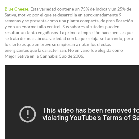
Blue Cheese
: Esta variedad contiene un 75% de Indica y un 25% de
Sativa, motivo por el que se desarrolla en aproximadamente 9
semanas y se presenta como una planta compacta, de gran floración
y con un enorme tallo central. Sus sabores afrutados pueden
resultar un tanto engañosos. La primera impresión hace pensar que
se trata de una sabrosa variedad con la que relajarse fumando, pero
lo cierto es que en breve se empiezan a notar los efectos
energizantes que la caracterizan. No en vano fue elegida como
Mejor Sativa en la Cannabis Cup de 2006.