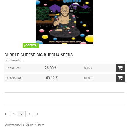
¡OFERTA!
BUBBLE CHEESE BIG BUDDHA SEEDS
Feminizada
28,00 €
40,00 €
5 semillas
43,12 €
61,60 €
10 semillas
1
2
3
Mostrando 13 - 24 de 29 items