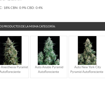
C:
18%
CBN:
0.9%
CBD:
0.4%
OS PRODUCTOS DE LA MISMA CATEGORÍA:
 Anesthesia Pyramid
Auto Anubis Pyramid
Auto New York City
Autofloreciente
Autofloreciente
Pyramid Autofloreciente