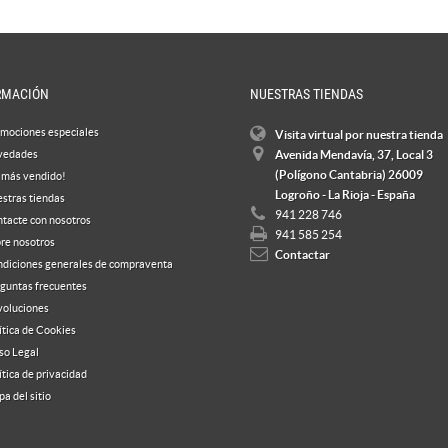
RMACIÓN
NUESTRAS TIENDAS
mociones especiales
Visita virtual por nuestra tienda
vedades
Avenida Mendavía, 37, Local 3
(Polígono Cantabria) 26009
 más vendido!
Logroño - La Rioja - España
stras tiendas
941 228 746
tacte con nosotros
941 585 254
re nosotros
Contactar
diciones generales de compraventa
guntas frecuentes
oluciones
ítica de Cookies
so Legal
ítica de privacidad
a del sitio