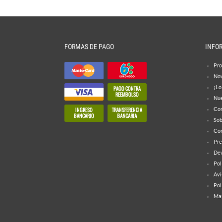
FORMAS DE PAGO
INFO
Pro
No
¡Lo
Nue
Con
Sob
Con
Pre
Dev
Pol
Avi
Pol
Map