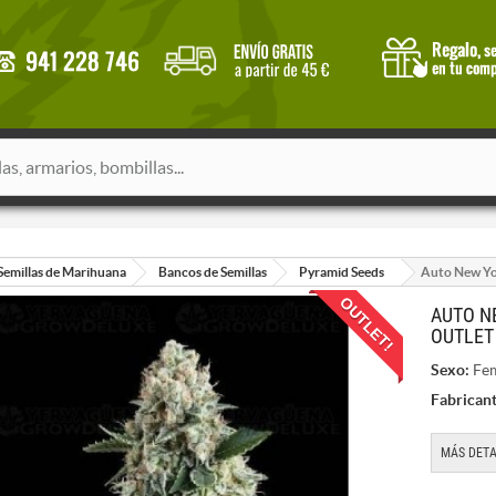
Semillas de Marihuana
Bancos de Semillas
Pyramid Seeds
Auto New Yo
OUTLET!
AUTO N
OUTLET
Sexo:
Fem
Fabricant
MÁS DETA