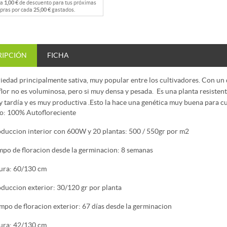
na
1,00 €
de descuento para tus próximas
pras por cada
25,00 €
gastados.
RIPCIÓN
FICHA
iedad principalmente sativa, muy popular entre los cultivadores. Con un 
flor no es voluminosa, pero si muy densa y pesada. Es una planta resistent
 tardía y es muy productiva .Esto la hace una genética muy buena para cu
o: 100% Autofloreciente
duccion interior con 600W y 20 plantas: 500 / 550gr por m2
mpo de floracion desde la germinacion: 8 semanas
ura: 60/130 cm
duccion exterior: 30/120 gr por planta
mpo de floracion exterior: 67 días desde la germinacion
ura: 42/130 cm