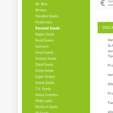
Ga
Mr. Nice
com
Nirvana
Paradise Seeds
Positronics
DESC
Pyramid Seeds
Ripper Seeds
Var
Royal Queen
Su 
Samsara
muy
Sensi Seeds
Tip
Serious Seeds
Silent Seeds
Pro
Soma Seeds
tie
Super Strains
Sweet Seeds
Alt
T.H. Seeds
Pro
Venus Genetics
White Label
Tie
World of Seeds
Alt