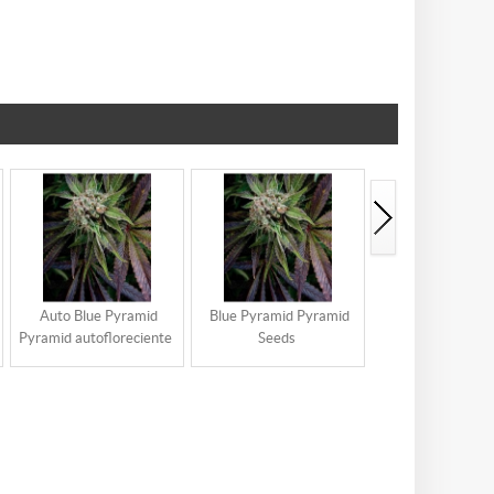
Auto Blue Pyramid
Blue Pyramid Pyramid
Auto Super H
Pyramid autofloreciente
Seeds
Pyramid autoflore