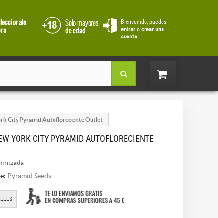
Bienvenido, puedes
entrar
o
crear una
cuenta
rk City Pyramid Autofloreciente Outlet
EW YORK CITY PYRAMID AUTOFLORECIENTE
inizada
e:
Pyramid Seeds
LLES