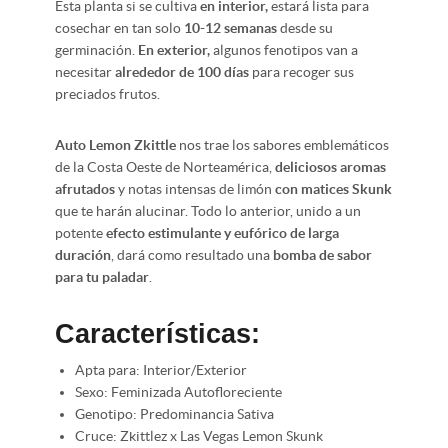
Esta planta si se cultiva
en interior,
estará lista para
cosechar en tan solo
10-12 semanas
desde su
germinación.
En exterior,
algunos fenotipos van a
necesitar
alrededor de 100 días
para recoger sus
preciados frutos.
Auto Lemon Zkittle
nos trae los sabores emblemáticos
de la Costa Oeste de Norteamérica,
deliciosos aromas
afrutados
y notas intensas de limón
con matices Skunk
que te harán alucinar. Todo lo anterior, unido a un
potente
efecto estimulante y eufórico de larga
duración
, dará como resultado una
bomba de sabor
para tu paladar
.
Características:
Apta para: Interior/Exterior
Sexo: Feminizada Autofloreciente
Genotipo: Predominancia Sativa
Cruce: Zkittlez
x
Las Vegas Lemon Skunk