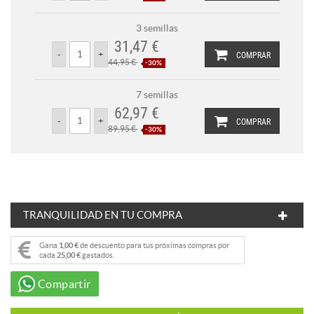
3 semillas
31,47 €
COMPRAR
44,95 €
-30%
7 semillas
62,97 €
COMPRAR
89,95 €
-30%
TRANQUILIDAD EN TU COMPRA
Gana
1,00 €
de descuento para tus próximas compras por
cada
25,00 €
gastados.
Compartir