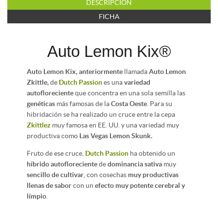
DESCRIPCIÓN
FICHA
Auto Lemon Kix®
Auto
Lemon Kix, anteriormente
llamada
Auto Lemon
Zkittle,
de
Dutch Passion
es una
variedad
autofloreciente
que concentra en una sola semilla las
genéticas
más famosas de la
Costa Oeste
. Para su
hibridación se ha realizado un cruce entre la cepa
Zkittlez
muy famosa en EE. UU. y una variedad muy
productiva como
Las Vegas Lemon Skunk.
Fruto de ese cruce,
Dutch Passion
ha obtenido un
híbrido autofloreciente
de
dominancia sativa
muy
sencillo de cultivar
, con cosechas
muy productivas
llenas de sabor
con un
efecto muy potente cerebral y
límpio
.