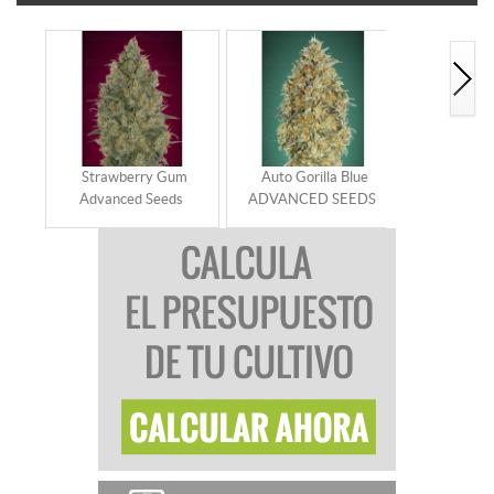
Strawberry Gum
Auto Gorilla Blue
Auto Pine
Advanced Seeds
ADVANCED SEEDS
Advance
Autoflo