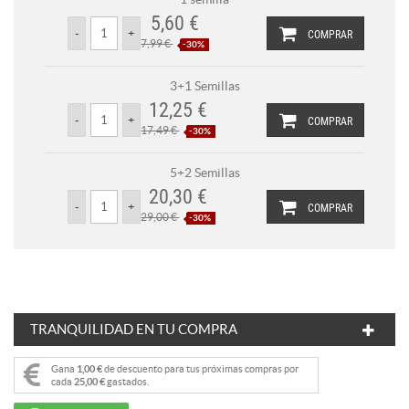
5,60 €
COMPRAR
7,99 €
-30%
3+1 Semillas
12,25 €
COMPRAR
17,49 €
-30%
5+2 Semillas
20,30 €
COMPRAR
29,00 €
-30%
TRANQUILIDAD EN TU COMPRA
Gana
1,00 €
de descuento para tus próximas compras por
cada
25,00 €
gastados.