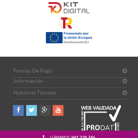
Formas De Pago
Información
Nuestras Tiendas
941 228 746
LLÁMANOS