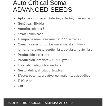
Auto Critical Soma
ADVANCED SEEDS
Apta para cultivo en:
interior, exterior, invernadero
Genética:
Híbrida
Autofloreciente:
Si
Sexo:
Feminizada
Tiempo de semilla a cosecha:
9-11 semanas
Cosecha exterior:
En los meses de: abril, mayo,
junio, julio, agosto, septiembre, octubre, noviembre
Producción exterior:
Producción interior:
300-600 g/m2
Olor:
afrutado, dulce, exótico
Gusto:
dulce, afrutado, tropical
Efecto:
potente, creativo, estimulante, psicodélico
THC:
Alto
CBD:
10 OTROS PRODUCTOS DE LA MISMA CATEGORÍA: