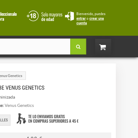
Bienvenido, puedes
entrar
o
crear una
cuenta
nus Genetics
E VENUS GENETICS
inizada
e:
Venus Genetics
LLES