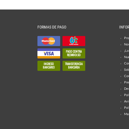
FORMAS DE PAGO
INFO
Pro
No
¡Lo
Nue
Con
Sob
Con
Pre
Dev
Pol
Avi
Pol
Map