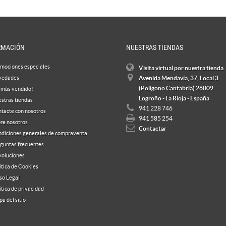
RMACIÓN
NUESTRAS TIENDAS
mociones especiales
Visita virtual por nuestra tienda
vedades
Avenida Mendavía, 37, Local 3
(Polígono Cantabria) 26009
 más vendido!
Logroño - La Rioja - España
stras tiendas
941 228 746
tacte con nosotros
941 585 254
re nosotros
Contactar
diciones generales de compraventa
guntas frecuentes
oluciones
ítica de Cookies
so Legal
ítica de privacidad
a del sitio