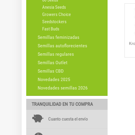
00 Seeds
Anesia Seeds
Growers Choice
Seedstockers
Fast Buds
Semillas feminizadas
Kro
Semillas autoflorecientes
Semillas regulares
Semillas Outlet
Semillas CBD
Novedades 2025
Novedades semillas 2026
TRANQUILIDAD EN TU COMPRA
Cuanto cuesta el envío