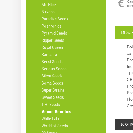
Ga
Mr. Nice
com
Nirvana
Paradise Seeds
Positronics
DESC
Pyramid Seeds
Ripper Seeds
Pol
Royal Queen
cul
Samsara
Pro
Sensi Seeds
Ind
Serious Seeds
TH
Silent Seeds
CB
Soma Seeds
Pro
Super Strains
Pro
Sweet Seeds
Flo
T.H. Seeds
Cos
Venus Genetics
White Label
10 OTR
World of Seeds