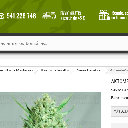
Semillas de Marihuana
Bancos de Semillas
Venus Genetics
AKtombe Ve
AKTOMB
Sexo:
Fem
Fabricant
MÁS DETA