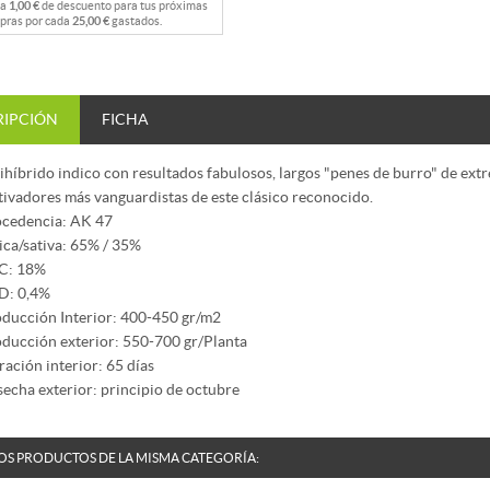
na
1,00 €
de descuento para tus próximas
pras por cada
25,00 €
gastados.
RIPCIÓN
FICHA
ihíbrido indico con resultados fabulosos, largos "penes de burro" de ext
tivadores más vanguardistas de este clásico reconocido.
cedencia: AK 47
ica/sativa: 65% / 35%
C: 18%
D: 0,4%
ducción Interior: 400-450 gr/m2
ducción exterior: 550-700 gr/Planta
ración interior: 65 días
echa exterior: principio de octubre
OS PRODUCTOS DE LA MISMA CATEGORÍA: