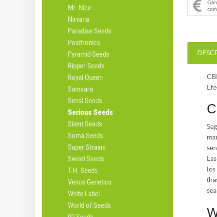
Ga
Mr. Nice
com
Nirvana
Paradise Seeds
Positronics
DESC
Pyramid Seeds
Ripper Seeds
CBD
Royal Queen
Efe
Samsara
Sensi Seeds
C
Serious Seeds
Silent Seeds
Seg
Soma Seeds
mar
Super Strains
sen
Sweet Seeds
Las
los
T.H. Seeds
(ha
Venus Genetics
sea
White Label
World of Seeds
W