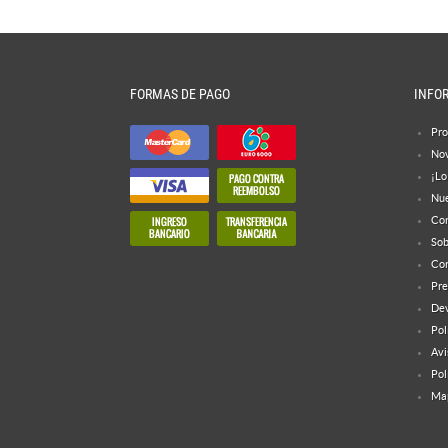
FORMAS DE PAGO
INFO
Pro
No
¡Lo
Nue
Con
Sob
Con
Pre
Dev
Pol
Avi
Pol
Map