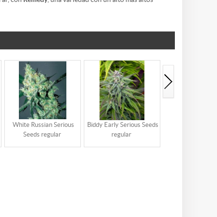
White Russian Serious
Biddy Early Serious Seeds
Double Dutch S
Seeds regular
regular
Seeds regula