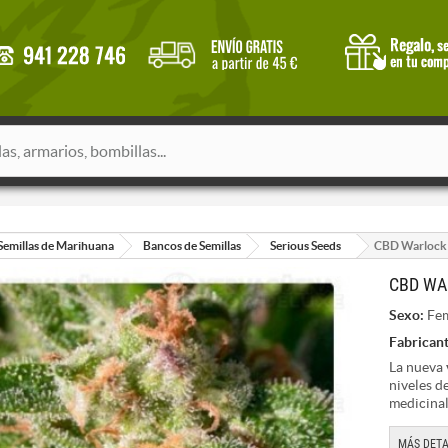
Semillas de Marihuana
Bancos de Semillas
Serious Seeds
CBD Warlock 
CBD WA
Sexo:
Fem
Fabricant
La nueva
niveles d
medicina
MÁS DETA