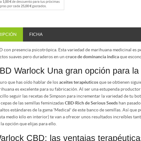
na
1,00 €
de descuento para tus próximas
pras por cada
25,00 €
gastados.
RIPCIÓN
FICHA
 con presencia psicotrópica. Esta variedad de marihuana medicinal es p
ctos suaves pero duraderos en un
cruce de dominancia indica
que escond
BD Warlock Una gran opción para la f
uro que has oído hablar de los
aceites terapéuticos
que se obtienen sigui
ihuana es excelente para su fabricación. Al ser una estupenda productor
cillo seguir las recetas de Simpson para incrementar la variedad de tu bo
 cepas de las semillas feminizadas
CBD-Rich de Serious Seeds
han pasado 
 altos estándares de la gama 'Medical' de este banco de semillas. Así que
sta medio kilo en interior) te van a ofrecer unos resultados increíbles ta
 la opción que elijas para ello.
arlock CBD: las ventajas terapéutic