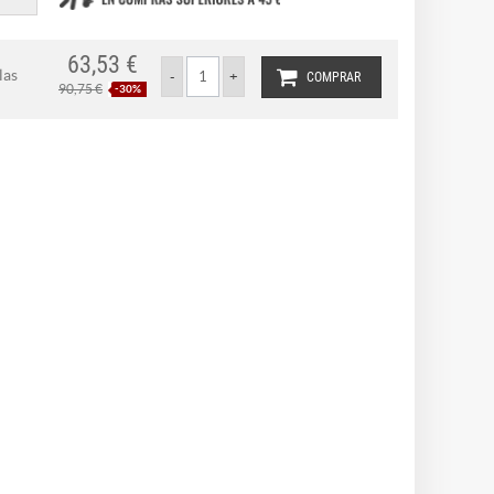
63,53 €
las
COMPRAR
90,75 €
-30%