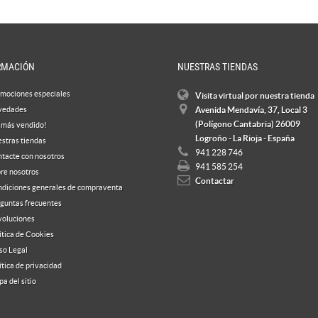
RMACIÓN
NUESTRAS TIENDAS
mociones especiales
Visita virtual por nuestra tienda
vedades
Avenida Mendavía, 37, Local 3
(Polígono Cantabria) 26009
 más vendido!
Logroño - La Rioja - España
stras tiendas
941 228 746
tacte con nosotros
941 585 254
re nosotros
Contactar
diciones generales de compraventa
guntas frecuentes
oluciones
ítica de Cookies
so Legal
ítica de privacidad
a del sitio