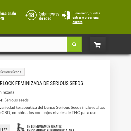
Bienvenido, puedes
entrar
o
crear una
cuenta
Serious Seeds
RLOCK FEMINIZADA DE SERIOUS SEEDS
inizada
e:
Serious seeds
variedad terapéutica del banco Serious Seeds
incluye altos
e CBD, combinados con bajos niveles de THC para uso
l
LLES