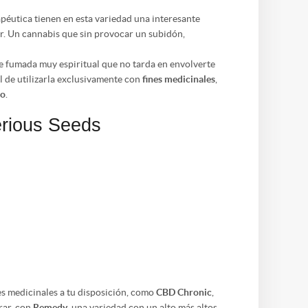
péutica tienen en esta variedad una interesante
ar. Un cannabis que sin provocar un subidón,
 de fumada muy espiritual que no tarda en envolverte
el de utilizarla exclusivamente con
fines medicinales
,
co
.
erious Seeds
es medicinales a tu disposición, como
CBD Chronic
,
rar, con
Remedy
, una variedad con un alto más altos