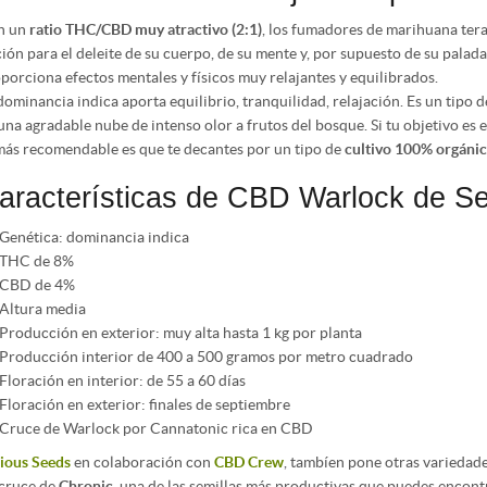
n un
ratio THC/CBD muy atractivo (2:1)
, los fumadores de marihuana tera
ión para el deleite de su cuerpo, de su mente y, por supuesto de su palad
porciona efectos mentales y físicos muy relajantes y equilibrados.
dominancia indica aporta equilibrio, tranquilidad, relajación. Es un tipo
una agradable nube de intenso olor a frutos del bosque. Si tu objetivo es 
más recomendable es que te decantes por un tipo de
cultivo 100% orgáni
aracterísticas de CBD Warlock de S
Genética: dominancia indica
THC de 8%
CBD de 4%
Altura media
Producción en exterior: muy alta hasta 1 kg por planta
Producción interior de 400 a 500 gramos por metro cuadrado
Floración en interior: de 55 a 60 días
Floración en exterior: finales de septiembre
Cruce de Warlock por Cannatonic rica en CBD
ious Seeds
en colaboración con
CBD Crew
, tambíen pone otras variedad
cruce de
Chronic
, una de las semillas más productivas que puedes encont