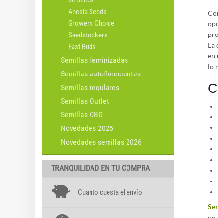
00 Seeds
Anesia Seeds
Co
Growers Choice
opc
pro
Seedstockers
La 
Fast Buds
en 
Semillas feminizadas
lo 
Semillas autoflorecientes
C
Semillas regulares
Semillas Outlet
Semillas CBD
Novedades 2025
Novedades semillas 2026
TRANQUILIDAD EN TU COMPRA
Cuanto cuesta el envío
Ser
un 