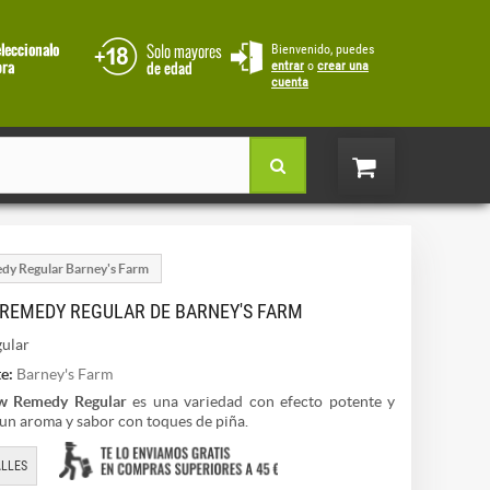
Bienvenido, puedes
entrar
o
crear una
cuenta
y Regular Barney's Farm
REMEDY REGULAR DE BARNEY'S FARM
ular
e:
Barney's Farm
 Remedy Regular
es una variedad con efecto potente y
 un aroma y sabor con toques de piña.
LLES