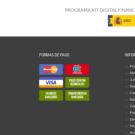
PROGRAMA KIT DIGITAL FINANC
FORMAS DE PAGO
INFO
Pro
No
¡Lo
Nue
Con
Sob
Con
Pre
Dev
Pol
Avi