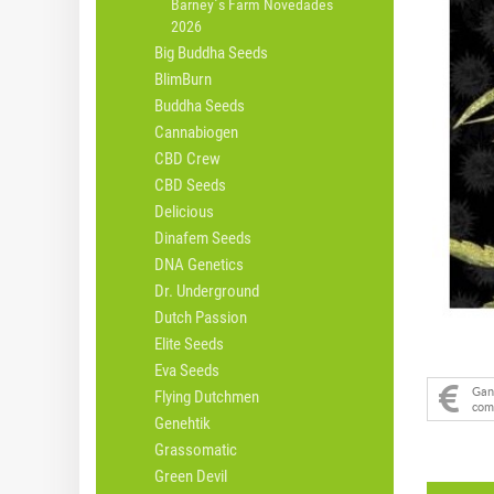
Barney´s Farm Novedades
2026
Big Buddha Seeds
BlimBurn
Buddha Seeds
Cannabiogen
CBD Crew
CBD Seeds
Delicious
Dinafem Seeds
DNA Genetics
Dr. Underground
Dutch Passion
Elite Seeds
Eva Seeds
Ga
Flying Dutchmen
com
Genehtik
Grassomatic
Green Devil