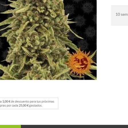
10 semi
na
1,00 €
de descuento para tus próximas
pras por cada
25,00 €
gastados.