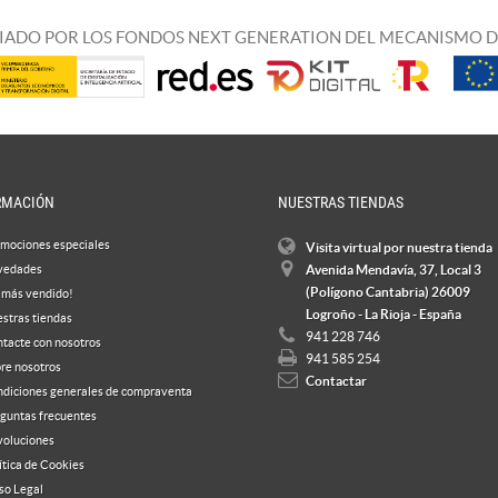
IADO POR LOS FONDOS NEXT GENERATION DEL MECANISMO D
RMACIÓN
NUESTRAS TIENDAS
mociones especiales
Visita virtual por nuestra tienda
vedades
Avenida Mendavía, 37, Local 3
(Polígono Cantabria) 26009
 más vendido!
Logroño - La Rioja - España
stras tiendas
941 228 746
tacte con nosotros
941 585 254
re nosotros
Contactar
diciones generales de compraventa
guntas frecuentes
oluciones
ítica de Cookies
so Legal