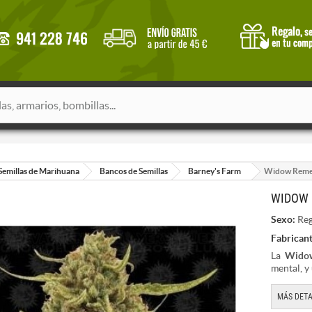
Semillas de Marihuana
Bancos de Semillas
Barney's Farm
Widow Remed
WIDOW 
Sexo:
Reg
Fabricant
La
Widow
mental, y
MÁS DETA