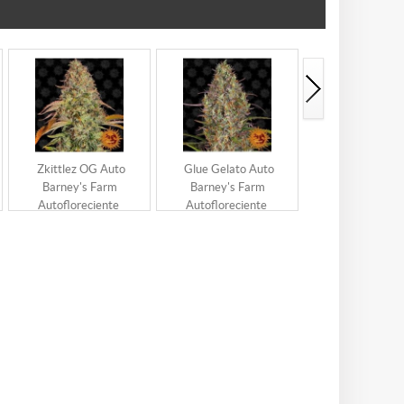
Zkittlez OG Auto
Glue Gelato Auto
Strawberry Lem
Barney's Farm
Barney's Farm
Barney's Fa
Autofloreciente
Autofloreciente