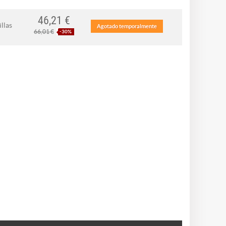
46,21 €
llas
Agotado temporalmente
66,01 €
-30%