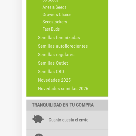
00 Seeds
Anesia Seeds
Growers Choice
Seedstockers
Fast Buds
Semillas feminizadas
Semillas autoflorecientes
Semillas regulares
Semillas Outlet
Semillas CBD
Novedades 2025
Novedades semillas 2026
TRANQUILIDAD EN TU COMPRA
Cuanto cuesta el envío