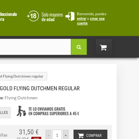
Bienvenido, puedes
entrar
o
crear una
cuenta
ld Flying Dutchmen regular
 GOLD FLYING DUTCHMEN REGULAR
e:
Flying Dutchmen
LLES
31,50 €
llas
COMPRAR
45,00 €
-30%