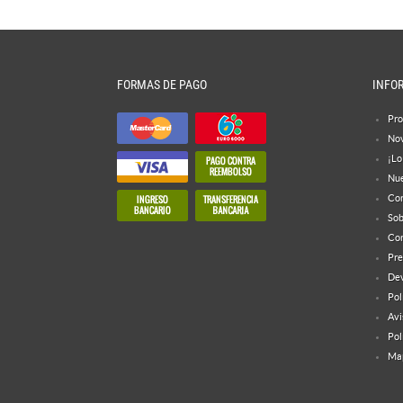
FORMAS DE PAGO
INFO
Pro
No
¡Lo
Nue
Con
Sob
Con
Pre
Dev
Pol
Avi
Pol
Map