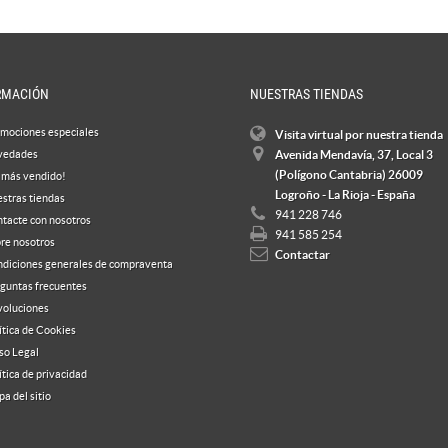
RMACIÓN
NUESTRAS TIENDAS
mociones especiales
Visita virtual por nuestra tienda
vedades
Avenida Mendavía, 37, Local 3
(Polígono Cantabria) 26009
 más vendido!
Logroño - La Rioja - España
stras tiendas
941 228 746
tacte con nosotros
941 585 254
re nosotros
Contactar
diciones generales de compraventa
guntas frecuentes
oluciones
ítica de Cookies
so Legal
ítica de privacidad
a del sitio