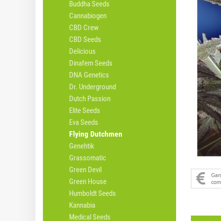
Buddha Seeds
Cannabiogen
CBD Crew
CBD Seeds
Delicious
Dinafem Seeds
DNA Genetics
Dr. Underground
Dutch Passion
Elite Seeds
Eva Seeds
Flying Dutchmen
Genehtik
Grassomatic
Green Devil
Ga
Green House
com
Humboldt Seeds
Kannabia
Medical Seeds