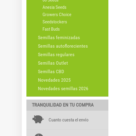
00 Seeds
Anesia Seeds
Growers Choice
Seedstockers
Fast Buds
Semillas feminizadas
Semillas autoflorecientes
Semillas regulares
Semillas Outlet
Semillas CBD
Novedades 2025
Novedades semillas 2026
TRANQUILIDAD EN TU COMPRA
Cuanto cuesta el envío