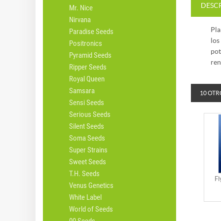
DESC
Mr. Nice
Nirvana
Pla
Paradise Seeds
los
Positronics
pot
Pyramid Seeds
ren
Ripper Seeds
Royal Queen
Samsara
10 OTR
Sensi Seeds
Serious Seeds
Silent Seeds
Soma Seeds
Super Strains
Sweet Seeds
T.H. Seeds
Fl
Venus Genetics
White Label
World of Seeds